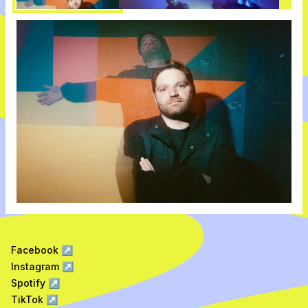
Facebook
↗
Instagram
↗
Spotify
↗
TikTok
↗