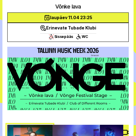
Võnke lava
laupäev 11.04 23:25
Erinevate Tubade Klubi
Sissepääs
WC
Vide