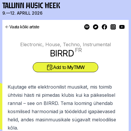
TALLINN MUSIC WEEK
9.—12. APRILL 2026
Vaata kõiki artiste
Electronic, House, Techno, Instrumental
FR
BIRRD
Add to
MyTMW
Kujutage ette elektroonilist muusikat, mis toimib
ühtviisi hästi nii pimedas klubis kui ka päikeselisel
rannal – see on BIRRD. Tema looming ühendab
kosmilised harmooniad ja töödeldud igapäevased
helid, andes masinmuusikale sügavalt meloodilise
kõla.