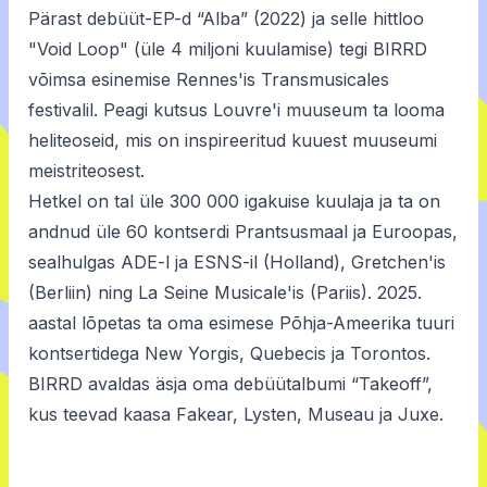
Pärast debüüt-EP-d “Alba” (2022) ja selle hittloo
"Void Loop" (üle 4 miljoni kuulamise) tegi BIRRD
võimsa esinemise Rennes'is Transmusicales
festivalil. Peagi kutsus Louvre'i muuseum ta looma
heliteoseid, mis on inspireeritud kuuest muuseumi
meistriteosest.
Hetkel on tal üle 300 000 igakuise kuulaja ja ta on
andnud üle 60 kontserdi Prantsusmaal ja Euroopas,
sealhulgas ADE-l ja ESNS-il (Holland), Gretchen'is
(Berliin) ning La Seine Musicale'is (Pariis). 2025.
aastal lõpetas ta oma esimese Põhja-Ameerika tuuri
kontsertidega New Yorgis, Quebecis ja Torontos.
BIRRD avaldas äsja oma debüütalbumi “Takeoff”,
kus teevad kaasa Fakear, Lysten, Museau ja Juxe.