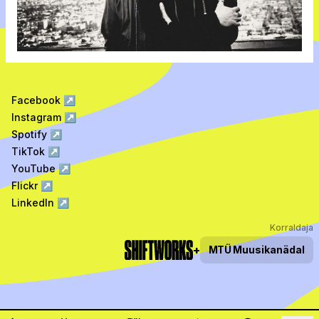
Facebook
↗
Instagram
↗
Spotify
↗
TikTok
↗
YouTube
↗
Flickr
↗
LinkedIn
↗
Korraldaja
+
MTÜ
Muusikanädal