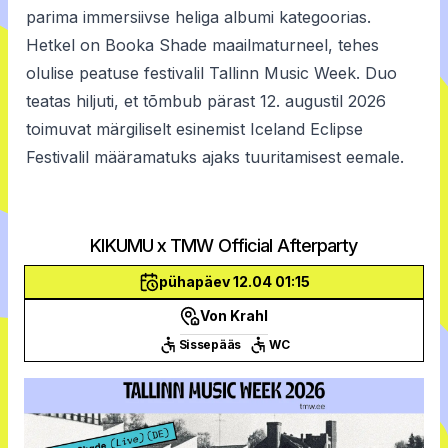
parima immersiivse heliga albumi kategoorias.
Hetkel on Booka Shade maailmaturneel, tehes
olulise peatuse festivalil Tallinn Music Week. Duo
teatas hiljuti, et tõmbub pärast 12. augustil 2026
toimuvat märgiliselt esinemist Iceland Eclipse
Festivalil määramatuks ajaks tuuritamisest eemale.
KIKUMU x TMW Official Afterparty
pühapäev 12.04 01:15
Von Krahl
Sissepääs
WC