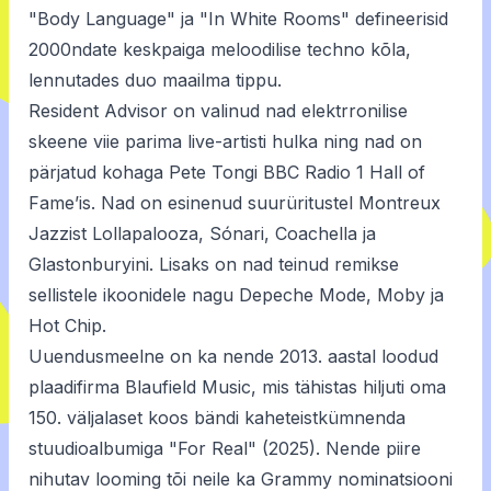
"Body Language" ja "In White Rooms" defineerisid
2000ndate keskpaiga meloodilise techno kõla,
lennutades duo maailma tippu.
Resident Advisor on valinud nad elektrronilise
skeene viie parima live-artisti hulka ning nad on
pärjatud kohaga Pete Tongi BBC Radio 1 Hall of
Fame’is. Nad on esinenud suurüritustel Montreux
Jazzist Lollapalooza, Sónari, Coachella ja
Glastonburyini. Lisaks on nad teinud remikse
sellistele ikoonidele nagu Depeche Mode, Moby ja
Hot Chip.
Uuendusmeelne on ka nende 2013. aastal loodud
plaadifirma Blaufield Music, mis tähistas hiljuti oma
150. väljalaset koos bändi kaheteistkümnenda
stuudioalbumiga "For Real" (2025). Nende piire
nihutav looming tõi neile ka Grammy nominatsiooni