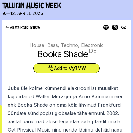
TALLINN MUSIC WEEK
9.—12. APRILL 2026
Vaata kõiki artiste
House, Bass, Techno, Electronic
DE
Booka Shade
Add to
MyTMW
Juba üle kolme kümnendi elektroonilist muusikat
kujundanud Walter Merziger ja Arno Kammermeier
ehk Booka Shade on oma kõla lihvinud Frankfurdi
90ndate sündipopist globaalse tähelennuni. 2002.
aastal panid nad aluse legendaarsele plaadifirmale
Get Physical Music ning nende läbimurdehitid nagu