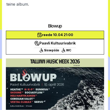
teine album.
Blowup
reede 10.04 21:00
Paavli Kultuurivabrik
Sissepääs
WC