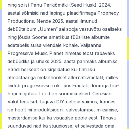
ning solist Panu Perkiömäki (Seed Husk). 2024.
aastal sõlmisid nad lepingu plaadifirmaga Prophecy
Productions. Nende 2025. aastal ilmunud
debüütalbum „Uumen“ sai sooja vastuvõtu osaliseks
ning jõudis Soome ametlikus füüsiliste albumite
edetabelis suisa viiendale kohale. Väljaanne
Progressive Music Planet nimetas teost rabavaks
debüüdiks ja üheks 2025. aasta parimaks albumiks.
Bändi helikeelt on kirjeldatud kui filmiliku
atmosfääriga melanhoolset alternatiivmetalit, milles
leidub progressiivse roki, post-metali, doomi ja trip-
hopi mõjutusi. Lood on soomekeelsed. Ceresian
Valot tegutseb tugeva DIY-eetose vaimus, kandes
ise hoolt nii produktsiooni, salvestamise, miksimise,
masterdamise kui ka visuaalse poole eest. Tänavu
suunduvad nad ka stuudiosse, et salvestada oma