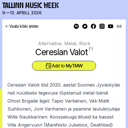
TALLINN MUSIC WEEK
9.—12. APRILL 2026
Vaata kõiki artiste
Alternative, Metal, Rock
FI
Ceresian Valot
Add to
MyTMW
Ceresian Valoti lõid 2020. aastal Soomes Jyväskyläs
neli nüüdseks tegevuse lõpetanud metal-bändi
Ghost Brigade liiget: Tapio Vartiainen, Veli-Matti
Suihkonen, Joni Vanhanen ja peamine laulukirjutaja
Wille Naukkarinen. Koosseisuga liitusid ka bassist
Ville Angervuori (Manifesto Jukebox, Deathbed)