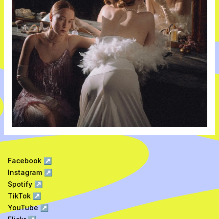
Facebook
↗
Instagram
↗
Spotify
↗
TikTok
↗
YouTube
↗