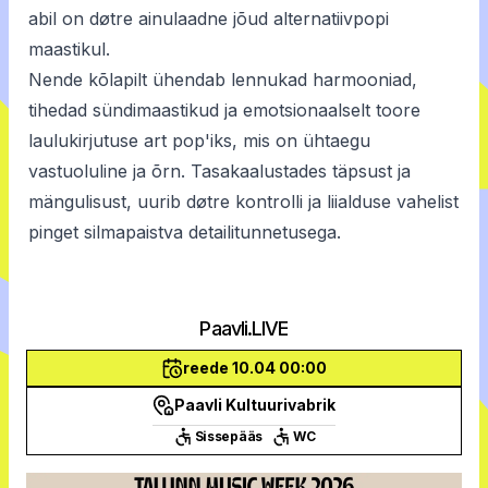
abil on døtre ainulaadne jõud alternatiivpopi
maastikul.
Nende kõlapilt ühendab lennukad harmooniad,
tihedad sündimaastikud ja emotsionaalselt toore
laulukirjutuse art pop'iks, mis on ühtaegu
vastuoluline ja õrn. Tasakaalustades täpsust ja
mängulisust, uurib døtre kontrolli ja liialduse vahelist
pinget silmapaistva detailitunnetusega.
Paavli.LIVE
reede 10.04 00:00
Paavli Kultuurivabrik
Sissepääs
WC