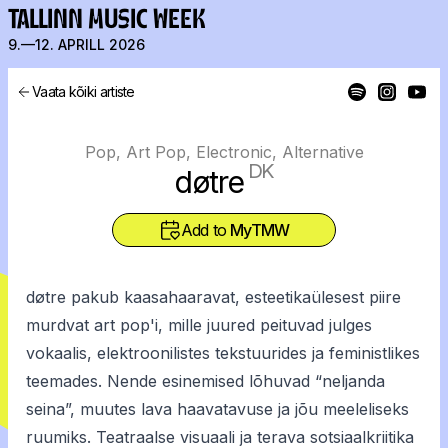
TALLINN MUSIC WEEK
9.—12. APRILL 2026
Vaata kõiki artiste
Pop, Art Pop, Electronic, Alternative
DK
døtre
Add to
MyTMW
døtre pakub kaasahaaravat, esteetikaülesest piire
murdvat art pop'i, mille juured peituvad julges
vokaalis, elektroonilistes tekstuurides ja feministlikes
teemades. Nende esinemised lõhuvad “neljanda
seina”, muutes lava haavatavuse ja jõu meeleliseks
ruumiks. Teatraalse visuaali ja terava sotsiaalkriitika