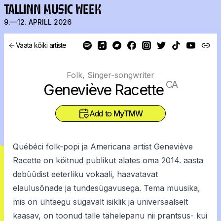
TALLINN MUSIC WEEK
9.—12. APRILL 2026
Vaata kõiki artiste
Folk, Singer-songwriter
CA
Geneviève Racette
Add to
MyTMW
Québéci folk-popi ja Americana artist Geneviève
Racette on köitnud publikut alates oma 2014. aasta
debüüdist eeterliku vokaali, haavatavat
elaulusõnade ja tundesügavusega. Tema muusika,
mis on ühtaegu sügavalt isiklik ja universaalselt
kaasav, on toonud talle tähelepanu nii prantsus- kui