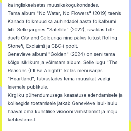
ka ingliskeelsetes muusikakogukondades.
Tema album "No Water, No Flowers" (2019) teenis
Kanada folkmuusika auhindadel aasta folkalbumi
tiitli. Selle järgnes "Satellite" (2022), sisaldas hitt-
duetti City and Colouriga ning pälvis kiitust Rolling
Stone'i, Exclaim!i ja CBC-i poolt.
Geneviève albumi "Golden" (2024) on seni tema
kõige isiklikum ja võimsam album. Selle lugu "The
Reasons (I'll Be Alright)" kõlas menusarjas
"Heartland", tutvustades tema muusikat veelgi
laiemale publikule.
Kirgliku pühendumusega kaasatuse edendamisele ja
kolleegide toetamisele jätkab Geneviève laul-laulu
haaval oma kunstilise visiooni viimistlemist ja mõju
kehtestamist.