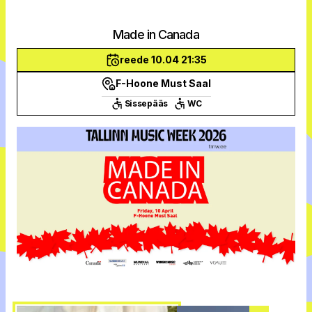
Made in Canada
reede 10.04 21:35
F-Hoone Must Saal
Sissepääs
WC