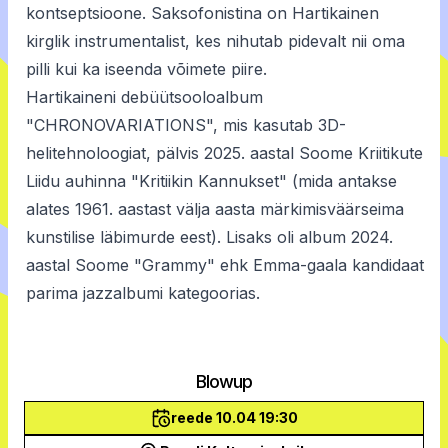
kontseptsioone. Saksofonistina on Hartikainen
kirglik instrumentalist, kes nihutab pidevalt nii oma
pilli kui ka iseenda võimete piire.
Hartikaineni debüütsooloalbum
"CHRONOVARIATIONS", mis kasutab 3D-
helitehnoloogiat, pälvis 2025. aastal Soome Kriitikute
Liidu auhinna "Kritiikin Kannukset" (mida antakse
alates 1961. aastast välja aasta märkimisväärseima
kunstilise läbimurde eest). Lisaks oli album 2024.
aastal Soome "Grammy" ehk Emma-gaala kandidaat
parima jazzalbumi kategoorias.
Blowup
reede 10.04 19:30