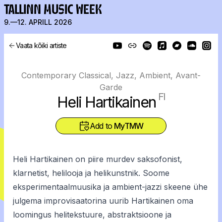
TALLINN MUSIC WEEK
9.—12. APRILL 2026
Vaata kõiki artiste
Contemporary Classical, Jazz, Ambient, Avant-
Garde
FI
Heli Hartikainen
Add to
MyTMW
Heli Hartikainen on piire murdev saksofonist,
klarnetist, helilooja ja helikunstnik. Soome
eksperimentaalmuusika ja ambient-jazzi skeene ühe
julgema improvisaatorina uurib Hartikainen oma
loomingus helitekstuure, abstraktsioone ja