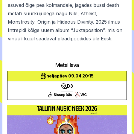
asuvad õige pea kolmandale, jagades bussi death
metal’i suurkujudega nagu Nile, Atheist,
Monstrosity, Origin ja Hideous Divinity. 2025 ilmus
Intrepidi kõige uuem album “Juxtaposition”, mis on
vinüüli kujul saadaval plaadipoodides üle Eesti.
Metal lava
neljapäev 09.04 20:15
D3
Sissepääs
WC