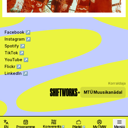
Facebook
↗
Instagram
↗
Spotify
↗
TikTok
↗
YouTube
↗
Flickr
↗
LinkedIn
↗
Korraldaja
+
MTÜ
Muusikanädal
Konverents
EN
Programme
Piletid
MyTMW
Menüü
↗
↗