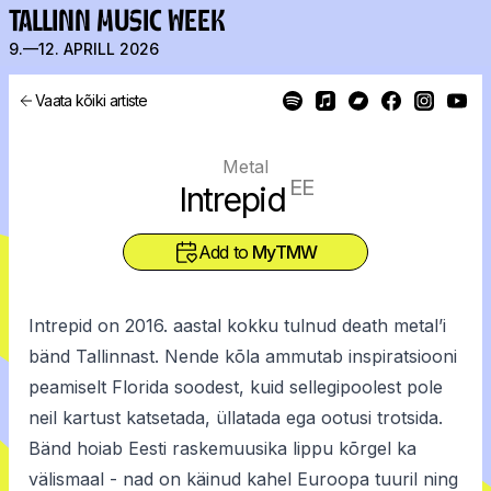
TALLINN MUSIC WEEK
9.—12. APRILL 2026
Vaata kõiki artiste
Metal
EE
Intrepid
Add to
MyTMW
Intrepid on 2016. aastal kokku tulnud death metal’i
bänd Tallinnast. Nende kõla ammutab inspiratsiooni
peamiselt Florida soodest, kuid sellegipoolest pole
neil kartust katsetada, üllatada ega ootusi trotsida.
Bänd hoiab Eesti raskemuusika lippu kõrgel ka
välismaal - nad on käinud kahel Euroopa tuuril ning