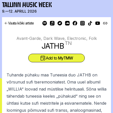
TALLINN MUSIC WEEK
9.—12. APRILL 2026
Vaata kõiki artiste
Avant-Garde, Dark Wave, Electronic, Folk
TN
JATHB
Add to
MyTMW
Tuhande pühaku maa Tuneesia duo JATHB on
võrsunud sufi tseremooniatest. Oma uuel albumil
„WILLIA“ loovad nad müstilise helirituaali. Sõna willia
tähendab tuneesia keeles „pühakuid“ ning see on
ühtlasi kutse sufi meistritele ja esivanematele. Nende
loomingus põimuvad sufi transs, analoogmasinad,