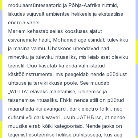
modulaarsüntesaatorid ja Põhja-Aafrika rütmid,
liikudes sujuvalt ambientse helikeele ja ekstaatilise
energia vahel.
Mariem kehastab selles koosluses ajatut
esivanemate häält, Mohamed aga esindab tulevikku
ja masina vaimu. Üheskoos ühendavad nad
mineviku ja tuleviku rituaaliks, mis leiab aset oleviku
teeristil. Duo kasutab ka enda valmistatud
käsitööinstrumente, mis peegeldab nende püüdlust
ühtsuse ja terviklikkuse poole. See muudab
„WILLIA“ elavaks mäletamise, ühinemise ja
teisenemise rituaaliks. Ehkki nende stiili on püütud
määratleda kui avangardi, dark electro folk’i, neo-
sufismi või dark wave’i, usub JATHB ise, et nende
muusika eirab kõiki kategooriaid. Nende jaoks on
tegemist esoteerilise helilise pühitsusega, kus aeg