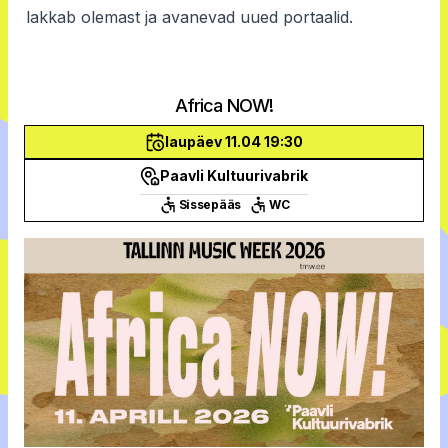
lakkab olemast ja avanevad uued portaalid.
Africa NOW!
laupäev 11.04 19:30
Paavli Kultuurivabrik
Sissepääs
WC