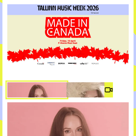
Video #
3