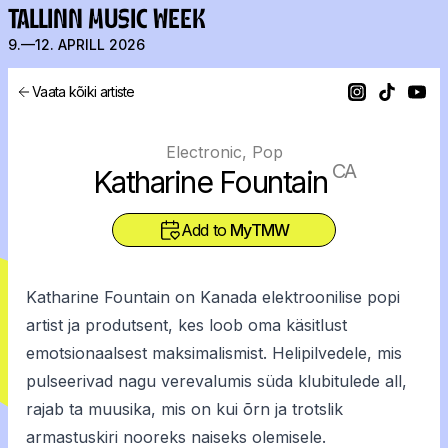
TALLINN MUSIC WEEK
9.—12. APRILL 2026
Vaata kõiki artiste
Electronic, Pop
CA
Katharine Fountain
Add to
MyTMW
Katharine Fountain on Kanada elektroonilise popi
artist ja produtsent, kes loob oma käsitlust
emotsionaalsest maksimalismist. Helipilvedele, mis
pulseerivad nagu verevalumis süda klubitulede all,
rajab ta muusika, mis on kui õrn ja trotslik
armastuskiri nooreks naiseks olemisele.