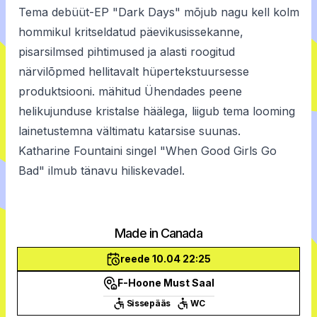
Tema debüüt-EP "Dark Days" mõjub nagu kell kolm
hommikul kritseldatud päevikusissekanne,
pisarsilmsed pihtimused ja alasti roogitud
närvilõpmed hellitavalt hüpertekstuursesse
produktsiooni. mähitud Ühendades peene
helikujunduse kristalse häälega, liigub tema looming
lainetustemna vältimatu katarsise suunas.
Katharine Fountaini singel "When Good Girls Go
Bad" ilmub tänavu hiliskevadel.
Made in Canada
reede 10.04 22:25
F-Hoone Must Saal
Sissepääs
WC