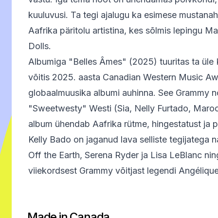
kuuluvusi. Ta tegi ajalugu ka esimese mustanah
Aafrika päritolu artistina, kes sõlmis lepingu M
Dolls.
Albumiga "Belles Âmes" (2025) tuuritas ta üle 
võitis 2025. aasta Canadian Western Music Aw
globaalmuusika albumi auhinna. See Grammy n
"Sweetwesty" Westi (Sia, Nelly Furtado, Maroo
album ühendab Aafrika rütme, hingestatust ja 
Kelly Bado on jaganud lava selliste tegijatega 
Off the Earth, Serena Ryder ja Lisa LeBlanc n
viiekordsest Grammy võitjast legendi Angélique
Made in Canada