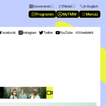
↗
↗
Konverents
Piletid
In English
Programm
MyTMW
Menüü
Facebook
Instagram
Twitter
YouTube
Veebileht
Video #
4