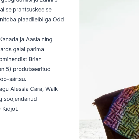
alise prantsuskeelse
anitoba plaadileibliga Odd
Kanada ja Aasia ning
ards galal parima
ominendist Brian
n 5) produtseeritud
pop-särtsu.
nagu Alessia Cara, Walk
ing soojendanud
 Kidjot.