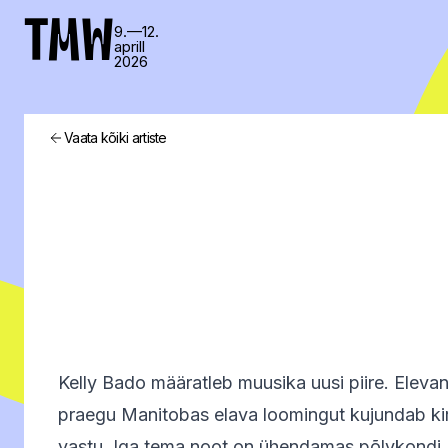
TMW
9.—12.
aprill
2026
Vaata kõiki artiste
Kelly Bado määratleb muusika uusi piire. Elevand
praegu Manitobas elava loomingut kujundab kirg
vastu. Iga tema noot on ühendamas põlvkondi, ge