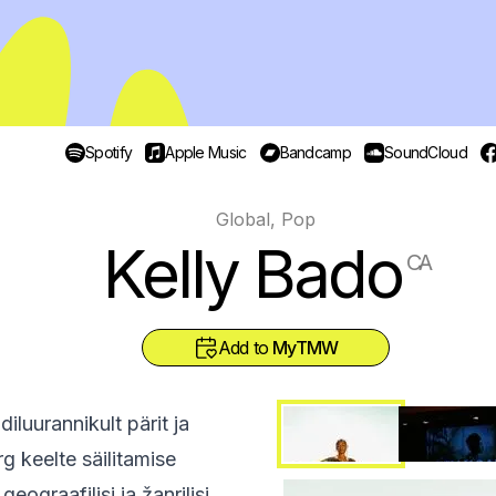
Spotify
Apple Music
Bandcamp
SoundCloud
Global, Pop
Kelly Bado
CA
Add to
MyTMW
iluurannikult pärit ja
 keelte säilitamise
ograafilisi ja žanrilisi