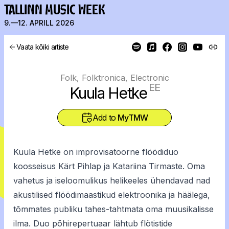
TALLINN MUSIC WEEK
9.—12. APRILL 2026
Vaata kõiki artiste
Folk, Folktronica, Electronic
EE
Kuula Hetke
Add to
MyTMW
Kuula Hetke on improvisatoorne flöödiduo
koosseisus Kärt Pihlap ja Katariina Tirmaste. Oma
vahetus ja iseloomulikus helikeeles ühendavad nad
akustilised flöödimaastikud elektroonika ja häälega,
tõmmates publiku tahes-tahtmata oma muusikalisse
ilma. Duo põhirepertuaar lähtub flötistide