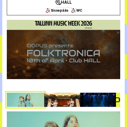
HALL
Sissepääs
WC
Vide