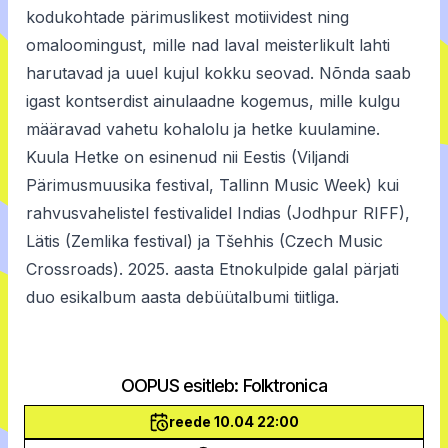
kodukohtade pärimuslikest motiividest ning
omaloomingust, mille nad laval meisterlikult lahti
harutavad ja uuel kujul kokku seovad. Nõnda saab
igast kontserdist ainulaadne kogemus, mille kulgu
määravad vahetu kohalolu ja hetke kuulamine.
Kuula Hetke on esinenud nii Eestis (Viljandi
Pärimusmuusika festival, Tallinn Music Week) kui
rahvusvahelistel festivalidel Indias (Jodhpur RIFF),
Lätis (Zemlika festival) ja Tšehhis (Czech Music
Crossroads). 2025. aasta Etnokulpide galal pärjati
duo esikalbum aasta debüütalbumi tiitliga.
OOPUS esitleb: Folktronica
reede 10.04 22:00