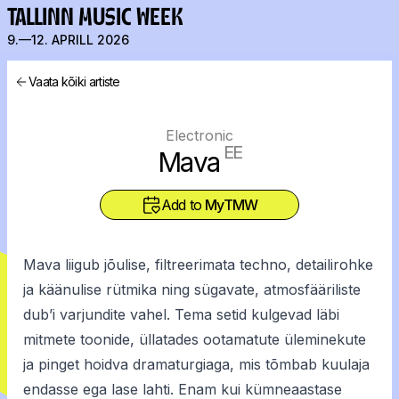
TALLINN MUSIC WEEK
9.—12. APRILL 2026
Vaata kõiki artiste
Electronic
EE
Mava
Add to
MyTMW
Mava liigub jõulise, filtreerimata techno, detailirohke
ja käänulise rütmika ning sügavate, atmosfääriliste
dub’i varjundite vahel. Tema setid kulgevad läbi
mitmete toonide, üllatades ootamatute üleminekute
ja pinget hoidva dramaturgiaga, mis tõmbab kuulaja
endasse ega lase lahti. Enam kui kümneaastase