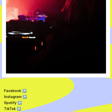
Facebook
↗
Instagram
↗
Spotify
↗
TikTok
↗