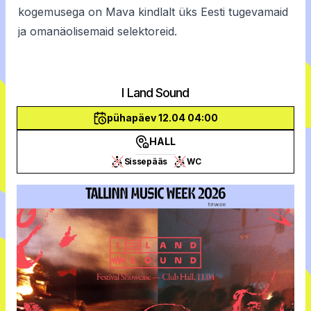
kogemusega on Mava kindlalt üks Eesti tugevamaid
ja omanäolisemaid selektoreid.
I Land Sound
pühapäev 12.04 04:00
HALL
Sissepääs
WC