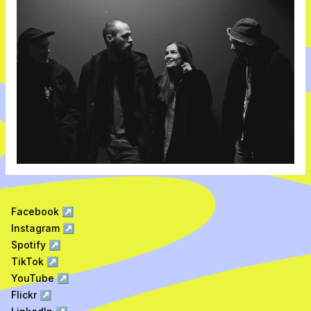
Facebook
↗
Instagram
↗
Spotify
↗
TikTok
↗
YouTube
↗
Flickr
↗