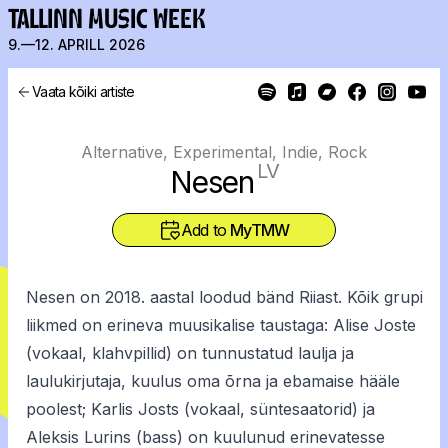
TALLINN MUSIC WEEK
9.—12. APRILL 2026
Vaata kõiki artiste
Alternative, Experimental, Indie, Rock
LV
Nesen
Add to
MyTMW
Nesen on 2018. aastal loodud bänd Riiast. Kõik grupi
liikmed on erineva muusikalise taustaga: Alise Joste
(vokaal, klahvpillid) on tunnustatud laulja ja
laulukirjutaja, kuulus oma õrna ja ebamaise hääle
poolest; Karlis Josts (vokaal, süntesaatorid) ja
Aleksis Lurins (bass) on kuulunud erinevatesse