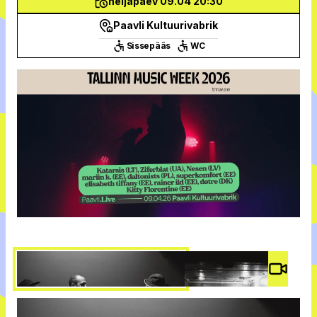
neljapäev 09.04 20:30
Paavli Kultuurivabrik
Sissepääs
WC
Video 