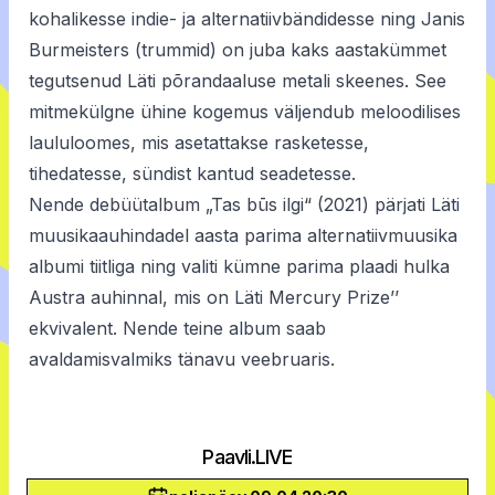
kohalikesse indie- ja alternatiivbändidesse ning Janis
Burmeisters (trummid) on juba kaks aastakümmet
tegutsenud Läti põrandaaluse metali skeenes. See
mitmekülgne ühine kogemus väljendub meloodilises
laululoomes, mis asetattakse rasketesse,
tihedatesse, sündist kantud seadetesse.
Nende debüütalbum „Tas būs ilgi“ (2021) pärjati Läti
muusikaauhindadel aasta parima alternatiivmuusika
albumi tiitliga ning valiti kümne parima plaadi hulka
Austra auhinnal, mis on Läti Mercury Prize’’
ekvivalent. Nende teine album saab
avaldamisvalmiks tänavu veebruaris.
Paavli.LIVE