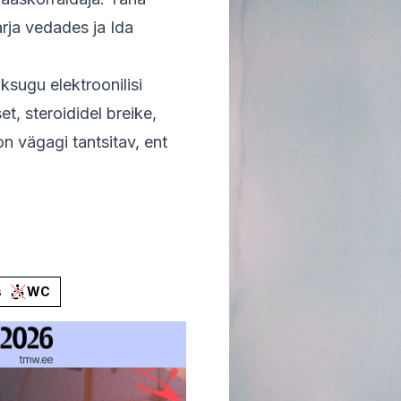
rja vedades ja Ida
sugu elektroonilisi
et, steroididel breike,
on vägagi tantsitav, ent
s
WC