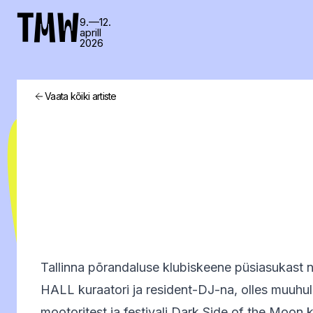
TMW
9.—12.
aprill
2026
Vaata kõiki artiste
Tallinna põrandaluse klubiskeene püsiasukast 
HALL kuraatori ja resident-DJ-na, olles muuhul
mootoritest ja festivali Dark Side of the Moon 