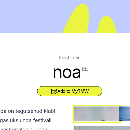
Electronic
noa
EE
Add to
MyTMW
noa on tegutsenud klubi
gas üks unda festivali
kaaskorraldaja. Täna