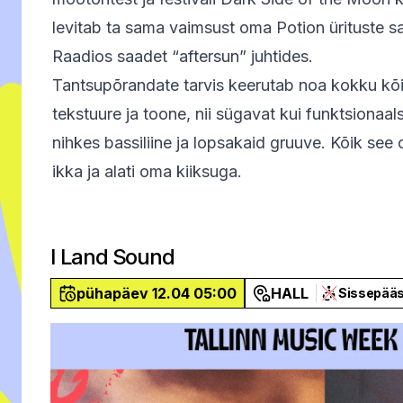
levitab ta sama vaimsust oma Potion ürituste sa
Raadios saadet “aftersun” juhtides.
Tantsupõrandate tarvis keerutab noa kokku kõik
tekstuure ja toone, nii sügavat kui funktsionaals
nihkes bassiliine ja lopsakaid gruuve. Kõik see 
ikka ja alati oma kiiksuga.
I Land Sound
pühapäev 12.04 05:00
HALL
Sissepää