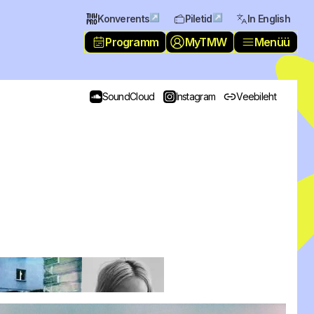
↗
↗
Konverents
Piletid
In English
Programm
MyTMW
Menüü
SoundCloud
Instagram
Veebileht