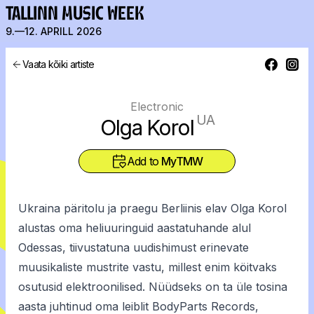
TALLINN MUSIC WEEK
9.—12. APRILL 2026
Vaata kõiki artiste
Electronic
UA
Olga Korol
Add to
MyTMW
Ukraina päritolu ja praegu Berliinis elav Olga Korol
alustas oma heliuuringuid aastatuhande alul
Odessas, tiivustatuna uudishimust erinevate
muusikaliste mustrite vastu, millest enim köitvaks
osutusid elektroonilised. Nüüdseks on ta üle tosina
aasta juhtinud oma leiblit BodyParts Records,