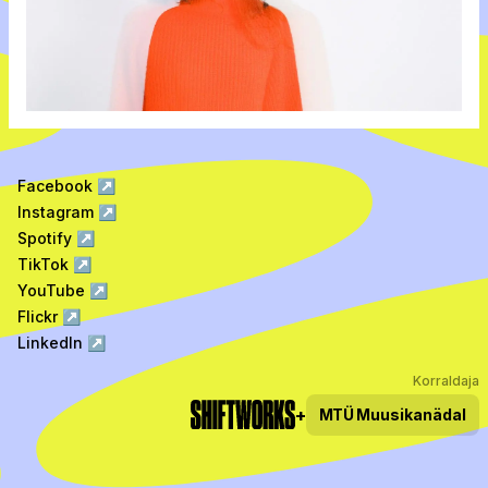
Facebook
↗
Instagram
↗
Spotify
↗
TikTok
↗
YouTube
↗
Flickr
↗
LinkedIn
↗
Korraldaja
+
MTÜ
Muusikanädal