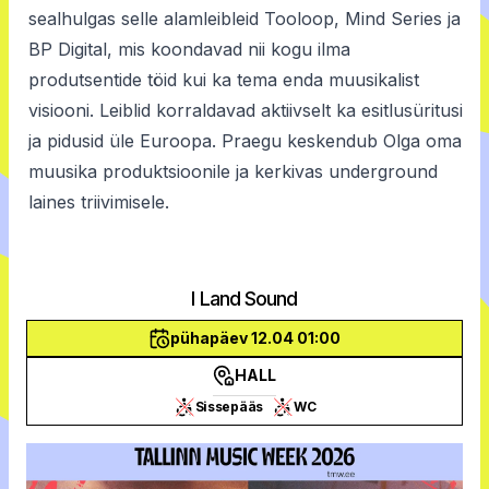
sealhulgas selle alamleibleid Tooloop, Mind Series ja
BP Digital, mis koondavad nii kogu ilma
produtsentide töid kui ka tema enda muusikalist
visiooni. Leiblid korraldavad aktiivselt ka esitlusüritusi
ja pidusid üle Euroopa. Praegu keskendub Olga oma
muusika produktsioonile ja kerkivas underground
laines triivimisele.
I Land Sound
pühapäev 12.04 01:00
HALL
Sissepääs
WC