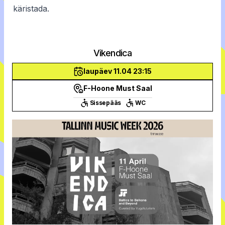
käristada.
Vikendica
laupäev 11.04 23:15
F-Hoone Must Saal
Sissepääs
WC