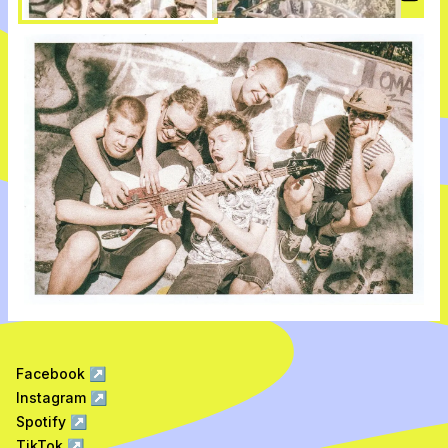
Vide
Facebook
↗
Instagram
↗
Spotify
↗
TikTok
↗