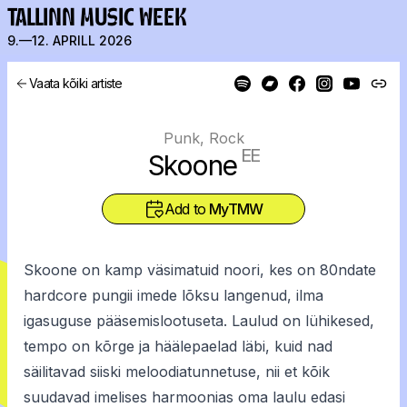
TALLINN MUSIC WEEK
9.—12. APRILL 2026
Vaata kõiki artiste
Punk, Rock
EE
Skoone
Add to
MyTMW
Skoone on kamp väsimatuid noori, ​​kes on 80ndate
hardcore pungii imede lõksu langenud, ilma
igasuguse pääsemislootuseta. Laulud on lühikesed,
tempo on kõrge ja häälepaelad läbi, kuid nad
säilitavad siiski meloodiatunnetuse, nii et kõik
suudavad imelises harmoonias oma laulu edasi