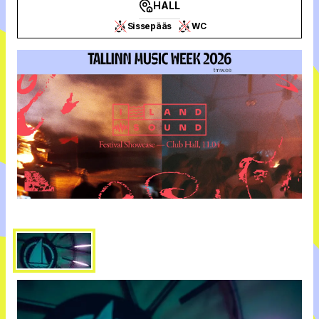
HALL
Sissepääs
WC