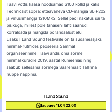
Taavi võttis kaasa noodsamad S100 kõllid ja kaks
Technicsist sõpra: etteavaneva CD-mängija SL-P202
ja vinüülimängija 1210MK2. Sellel peol nakatus sai ta
pisikuga, millest pole tänaseni lahti saanud:
korraldada ja mängida põrandaalust elu.
Lisaks I Land Sound festivalile on ta südameasjaks
minimal-rütmides peoseeria Sammal
organiseerimine. Taavi andis oma sõrme
minimalikuradile 2019. aastal Rumeenias ning
saabub sellesama sõrmega Saaremaalt Tallinna
nuppe näppima.
I Land Sound
laupäev 11.04 22:00