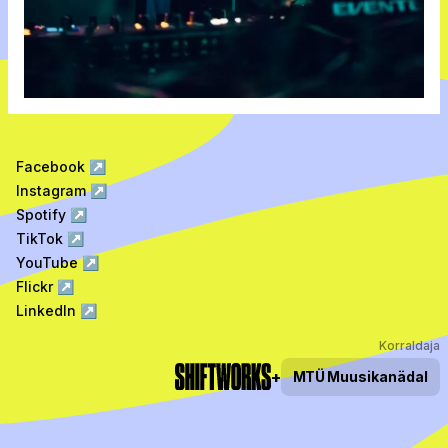
Facebook
↗
Instagram
↗
Spotify
↗
TikTok
↗
YouTube
↗
Flickr
↗
LinkedIn
↗
Korraldaja
+
MTÜ
Muusikanädal