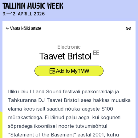
TALLINN MUSIC WEEK
9.—12. APRILL 2026
Vaata kõiki artiste
Electronic
EE
Taavet Bristol
Add to
MyTMW
Illiku laiu I Land Sound festivali peakorraldaja ja
Tahkuranna DJ Taavet Bristoli sees hakkas muusika
elama koos isalt saadud nõuka-aegsete S100
mürakastidega. Ei läinud palju aega. kui koguneti
sõpradega ikoonilisel noorte tutvumisõhtul
“Statement of the Basement” aastal 2001, kuhu