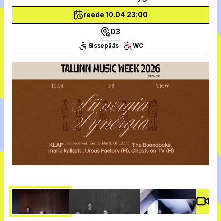
reede 10.04 23:00
D3
Sissepääs
WC
Vide