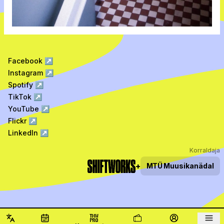
Facebook
↗
Instagram
↗
Spotify
↗
TikTok
↗
YouTube
↗
Flickr
↗
LinkedIn
↗
Korraldaja
+
MTÜ
Muusikanädal