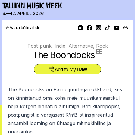
TALLINN MUSIC WEEK
9.—12. APRILL 2026
Vaata kõiki artiste
Post-punk, Indie, Alternative, Rock
EE
The Boondocks
Add to
MyTMW
The Boondocks on Pärnu juurtega rokkbänd, kes
on kinnistanud oma koha meie muusikamaastikul
nelja kõrgelt hinnatud albumiga. Briti kitarripopist,
postpungist ja varajasest R’n’B-st inspireeritud
ansambli looming on ühtaegu mitmekihiline ja
nüansirikas.