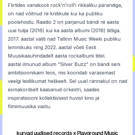
Flirtides vanakooli rock’n’roll'i rikkaliku pärandiga,
on nad võitnud nii kriitikute kui ka publiku
poolehoidu. Raadio 2 on pärjanud bändi nii aasta
uue tulija (2016) kui ka aasta albumi (2018) tiitliga.
2017. aastal valiti nad Tallinn Music Weeki publiku
lemmikuks ning 2022. aastal võeti Eesti
Muusikaauhindadelt aasta rockalbumi tiitel.
aastal ilmunud album “Silver Buzz” on bändi seni
ambitsioonikaim teos, mis koondab varasemast
veelgi leidlikumat helikeelt. Sel uuel rännakul on nad
esmakordselt kaasanud orkestri, saades
inspiratsiooni kollektiivsest huvist kino ja
filmimuusika vastu.
kurvad uudised records x Playground Music