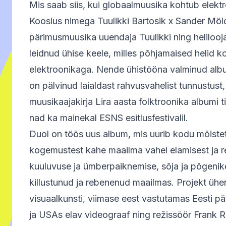
Mis saab siis, kui globaalmuusika kohtub elekt
Kooslus nimega Tuulikki Bartosik x Sander Möld
pärimusmuusika uuendaja Tuulikki ning heliloo
leidnud ühise keele, milles põhjamaised helid
elektroonikaga. Nende ühistööna valminud al
on pälvinud laialdast rahvusvahelist tunnustust
muusikaajakirja Lira aasta folktroonika albumi ti
nad ka mainekal ESNS esitlusfestivalil.
Duol on töös uus album, mis uurib kodu mõistet
kogemustest kahe maailma vahel elamisest ja re
kuuluvuse ja ümberpaiknemise, sõja ja põgeni
killustunud ja rebenenud maailmas. Projekt üh
visuaalkunsti, viimase eest vastutamas Eesti pä
ja USAs elav videograaf ning režissöör Frank 