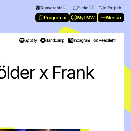
↗
↗
Konverents
Piletid
In English
Programm
MyTMW
Menüü
Spotify
Bandcamp
Instagram
Veebileht
l
ölder x Frank