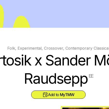
Folk, Experimental, Crossover, Contemporary Classica
rtosik x Sander M
Raudsepp
EE
Add to
MyTMW