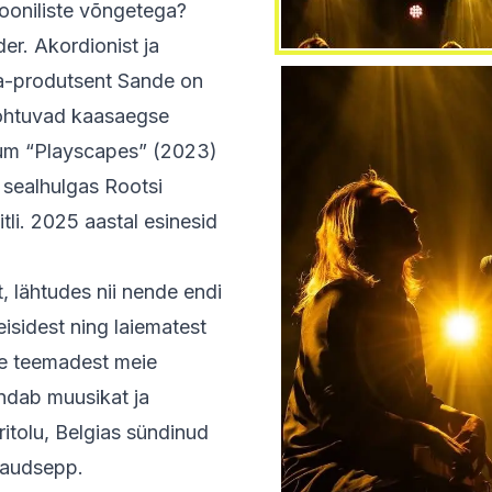
rooniliste võngetega?
er. Akordionist ja
ja-produtsent Sande on
 kohtuvad kaasaegse
bum “Playscapes” (2023)
, sealhulgas Rootsi
itli. 2025 aastal esinesid
, lähtudes nii nende endi
isidest ning laiematest
ke teemadest meie
endab muusikat ja
ritolu, Belgias sündinud
Raudsepp.