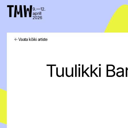
TMW
9.—12.
aprill
2026
Vaata kõiki artiste
Tuulikki Ba