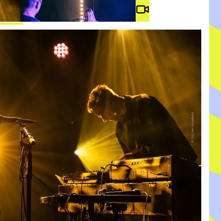
Video #
3