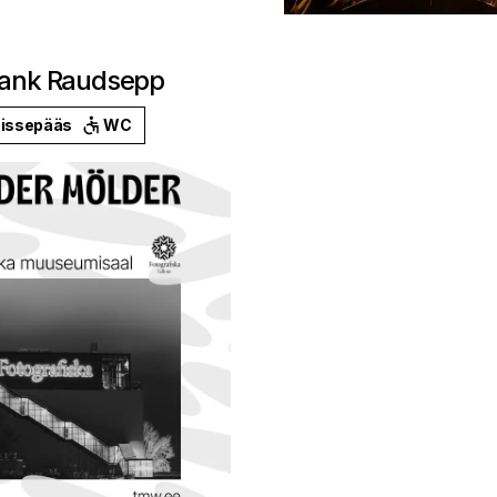
Frank Raudsepp
issepääs
WC