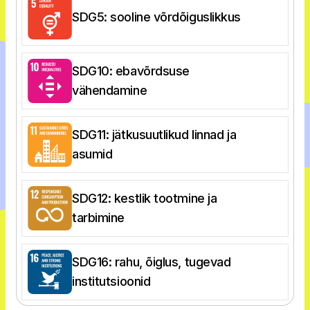
SDG5: sooline võrdõiguslikkus
SDG10: ebavõrdsuse
vähendamine
SDG11: jätkusuutlikud linnad ja
asumid
SDG12: kestlik tootmine ja
tarbimine
SDG16: rahu, õiglus, tugevad
institutsioonid