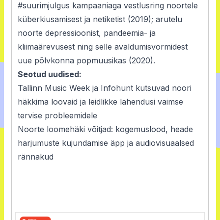
#suurimjulgus kampaaniaga vestlusring noortele
küberkiusamisest ja netiketist (2019); arutelu
noorte depressioonist, pandeemia- ja
kliimaärevusest ning selle avaldumisvormidest
uue põlvkonna popmuusikas (2020).
Seotud uudised:
Tallinn Music Week ja Infohunt kutsuvad noori
häkkima loovaid ja leidlikke lahendusi vaimse
tervise probleemidele
Noorte loomehäki võitjad: kogemuslood, heade
harjumuste kujundamise äpp ja audiovisuaalsed
rännakud