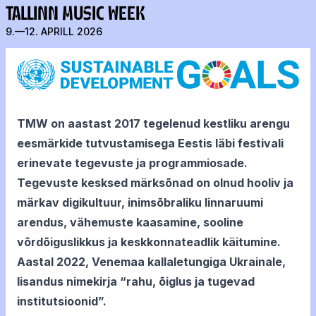
TALLINN MUSIC WEEK
9.—12. APRILL 2026
TMW on aastast 2017 tegelenud kestliku arengu
eesmärkide tutvustamisega Eestis läbi festivali
erinevate tegevuste ja programmiosade.
Tegevuste kesksed märksõnad on olnud hooliv ja
märkav digikultuur, inimsõbraliku linnaruumi
arendus, vähemuste kaasamine, sooline
võrdõiguslikkus ja keskkonnateadlik käitumine.
Aastal 2022, Venemaa kallaletungiga Ukrainale,
lisandus nimekirja “rahu, õiglus ja tugevad
institutsioonid”.