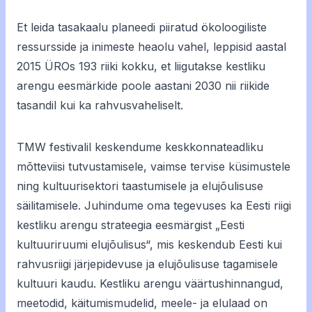
Et leida tasakaalu planeedi piiratud ökoloogiliste
ressursside ja inimeste heaolu vahel, leppisid aastal
2015 ÜROs 193 riiki kokku, et liigutakse kestliku
arengu eesmärkide poole aastani 2030 nii riikide
tasandil kui ka rahvusvaheliselt.
TMW festivalil keskendume keskkonnateadliku
mõtteviisi tutvustamisele, vaimse tervise küsimustele
ning kultuurisektori taastumisele ja elujõulisuse
säilitamisele. Juhindume oma tegevuses ka Eesti riigi
kestliku arengu strateegia eesmärgist „Eesti
kultuuriruumi elujõulisus“, mis keskendub Eesti kui
rahvusriigi järjepidevuse ja elujõulisuse tagamisele
kultuuri kaudu. Kestliku arengu väärtushinnangud,
meetodid, käitumismudelid, meele- ja elulaad on