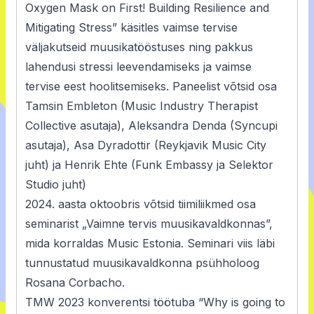
Oxygen Mask on First! Building Resilience and
Mitigating Stress” käsitles vaimse tervise
väljakutseid muusikatööstuses ning pakkus
lahendusi stressi leevendamiseks ja vaimse
tervise eest hoolitsemiseks. Paneelist võtsid osa
Tamsin Embleton (Music Industry Therapist
Collective asutaja), Aleksandra Denda (Syncupi
asutaja), Asa Dyradottir (Reykjavik Music City
juht) ja Henrik Ehte (Funk Embassy ja Selektor
Studio juht)
2024. aasta oktoobris võtsid tiimiliikmed osa
seminarist „
Vaimne tervis muusikavaldkonnas
”,
mida korraldas Music Estonia. Seminari viis läbi
tunnustatud muusikavaldkonna psühholoog
Rosana Corbacho.
TMW 2023 konverentsi töötuba “Why is going to