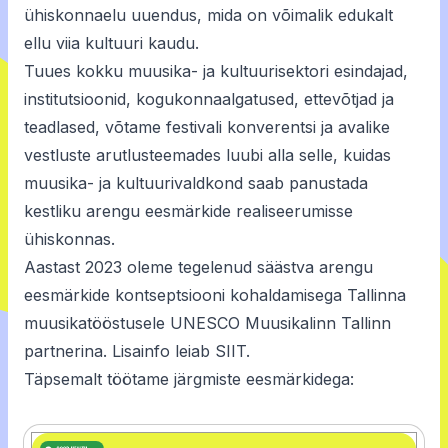
ühiskonnaelu uuendus, mida on võimalik edukalt
ellu viia kultuuri kaudu.
Tuues kokku muusika- ja kultuurisektori esindajad,
institutsioonid, kogukonnaalgatused, ettevõtjad ja
teadlased, võtame festivali konverentsi ja avalike
vestluste arutlusteemades luubi alla selle, kuidas
muusika- ja kultuurivaldkond saab panustada
kestliku arengu eesmärkide realiseerumisse
ühiskonnas.
Aastast 2023 oleme tegelenud säästva arengu
eesmärkide kontseptsiooni kohaldamisega Tallinna
muusikatööstusele UNESCO Muusikalinn Tallinn
partnerina. Lisainfo leiab SIIT.
Täpsemalt töötame järgmiste eesmärkidega: