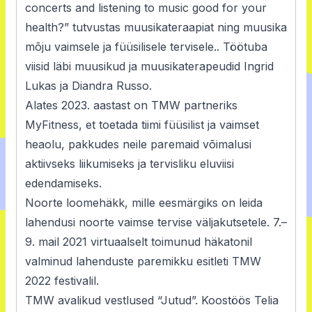
concerts and listening to music good for your
health?” tutvustas muusikateraapiat ning muusika
mõju vaimsele ja füüsilisele tervisele.. Töötuba
viisid läbi muusikud ja muusikaterapeudid Ingrid
Lukas ja Diandra Russo.
Alates 2023. aastast on TMW partneriks
MyFitness, et toetada tiimi füüsilist ja vaimset
heaolu, pakkudes neile paremaid võimalusi
aktiivseks liikumiseks ja tervisliku eluviisi
edendamiseks.
Noorte loomehäkk, mille eesmärgiks on leida
lahendusi noorte vaimse tervise väljakutsetele. 7.–
9. mail 2021 virtuaalselt toimunud häkatonil
valminud lahenduste paremikku esitleti TMW
2022 festivalil.
TMW avalikud vestlused “Jutud”. Koostöös Telia