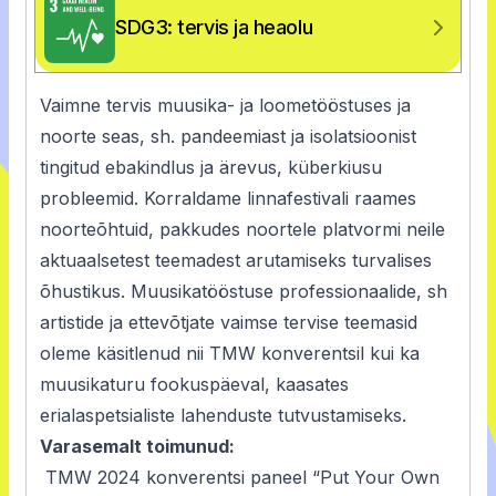
SDG3: tervis ja heaolu
Vaimne tervis muusika- ja loometööstuses ja
noorte seas, sh. pandeemiast ja isolatsioonist
tingitud ebakindlus ja ärevus, küberkiusu
probleemid. Korraldame linnafestivali raames
noorteõhtuid, pakkudes noortele platvormi neile
aktuaalsetest teemadest arutamiseks turvalises
õhustikus. Muusikatööstuse professionaalide, sh
artistide ja ettevõtjate vaimse tervise teemasid
oleme käsitlenud nii TMW konverentsil kui ka
muusikaturu fookuspäeval, kaasates
erialaspetsialiste lahenduste tutvustamiseks.
Varasemalt toimunud:
TMW 2024 konverentsi paneel “Put Your Own