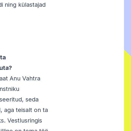
i ning külastajad
ta
uuta?
eaat Anu Vahtra
unstniku
seeritud, seda
 aga teisalt on ta
s. Vestlusringis