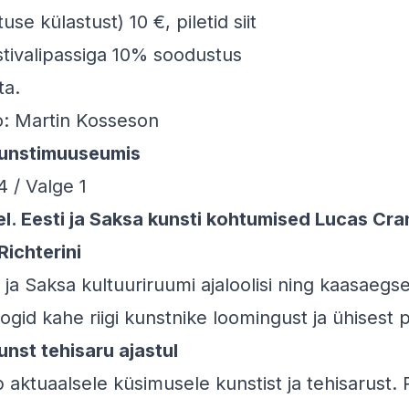
ituse külastust) 10 €, piletid
siit
stivalipassiga 10% soodustus
ta.
o: Martin Kosseson
unstimuuseumis
 / Valge 1
el. Eesti ja Saksa kunsti kohtumised Lucas Cr
Richterini
i ja Saksa kultuuriruumi ajaloolisi ning kaasaeg
ogid kahe riigi kunstnike loomingust ja ühisest p
unst tehisaru ajastul
aktuaalsele küsimusele kunstist ja tehisarust. 