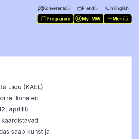
↗
↗
Konverents
Piletid
In English
Programm
MyTMW
Menüü
te Liidu
(KAEL)
ral linna eri
. aprillil)
s kaardistavad
das saab kunst ja