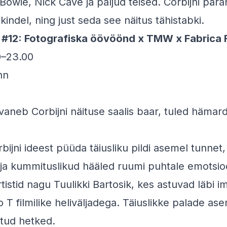
owie, Nick Cave ja paljud teised. Corbijni pärand
indel, ning just seda see näitus tähistabki.
s #12: Fotografiska öövöönd x TMW x Fabrica 
00–23.00
nn
vaneb Corbijni näituse saalis baar, tuled hämar
bijni ideest püüda täiusliku pildi asemel tunnet,
 ja kummituslikud hääled ruumi puhtale emotsi
istid nagu Tuulikki Bartosik, kes astuvad läbi im
o T filmilike heliväljadega. Täiuslikke palade as
atud hetked.