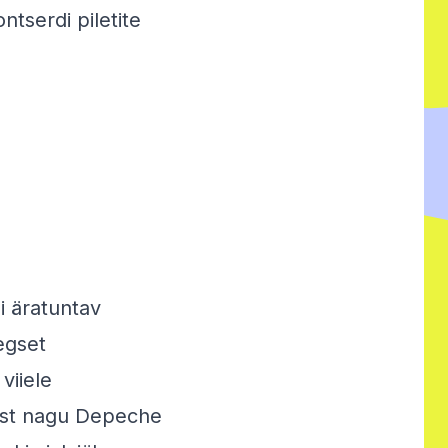
tserdi piletite
i äratuntav
egset
viiele
est nagu Depeche