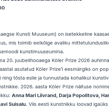
.00
aegse Kunsti Muuseum) on isetekkeline kaasae
s, mis toimib eelkõige avaliku mittetulundusli
 isemoodi kunstimuuseumina.
a 20. juubelihooaega Köler Prize 2026 auhinna
aastal asutatud Köler Prize’i eesmärgiks on pop
ning tõsta esile ja tunnustada kohalikul kunstivä
nstnikke. 2026. aasta Köler Prize näituse nomin
ikku:
Anna Mari Liivrand, Darja Popolitova, H
avi Suisalu
. Viis eesti kunstnikku loovad igaüks