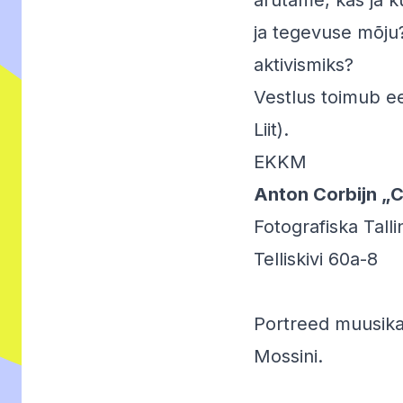
arutame, kas ja k
ja tegevuse mõju
aktivismiks?
Vestlus toimub ee
Liit).
EKKM
Anton Corbijn „C
Fotografiska Talli
Telliskivi 60a-8
Portreed muusika
Mossini.