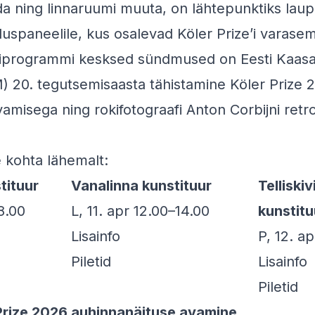
da ning linnaruumi muuta, on lähtepunktiks lau
tluspaneelile, kus osalevad Köler Prize’i varase
programmi kesksed sündmused on Eesti Kaasa
20. tegutsemisaasta tähistamine Köler Prize 
amisega ning rokifotograafi Anton Corbijni retro
e kohta lähemalt:
tituur
Vanalinna kunstituur
Telliski
18.00
L, 11. apr 12.00–14.00
kunstitu
Lisainfo
P, 12. a
Piletid
Lisainfo
Piletid
Prize 2026 auhinnanäituse avamine