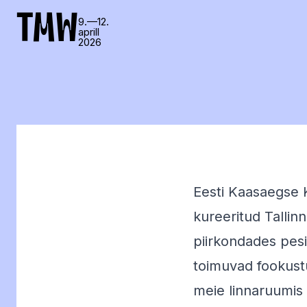
TMW
9.—12.
aprill
2026
Eesti Kaasaegse 
kureeritud Tallin
piirkondades pesit
toimuvad fookustu
meie linnaruumis 