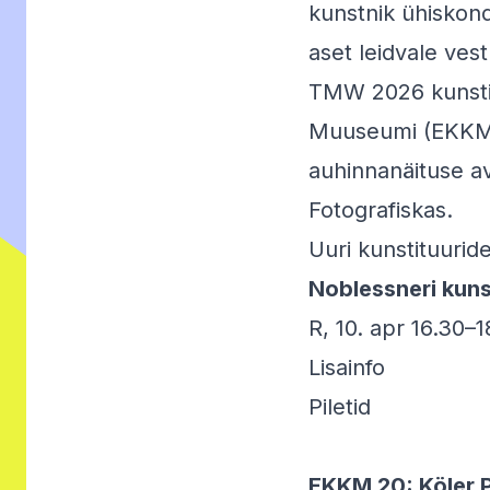
kunstnik ühiskon
aset leidvale ves
TMW 2026 kunsti
Muuseumi (EKKM) 
auhinnanäituse av
Fotografiskas.
Uuri kunstituurid
Noblessneri kuns
R, 10. apr 16.30–
Lisainfo
Piletid
EKKM 20: Köler 