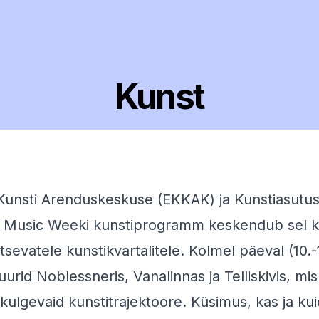
Kunst
Kunsti Arenduskeskuse
(EKKAK) ja
Kunstiasutus
n Music Weeki kunstiprogramm keskendub sel kor
sevatele kunstikvartalitele. Kolmel päeval (10.-12
urid Noblessneris, Vanalinnas ja Telliskivis, mi
kulgevaid kunstitrajektoore. Küsimus, kas ja kui