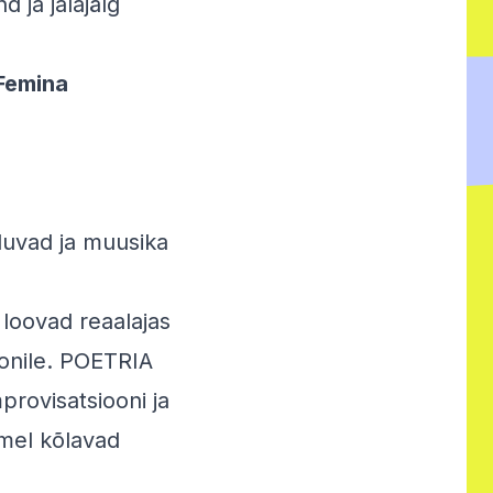
 ja jalajälg
Femina
duvad ja muusika
 loovad reaalajas
oonile. POETRIA
provisatsiooni ja
emel kõlavad