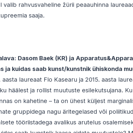
al valib rahvusvaheline žürii peaauhinna laureaad
kupreemia saaja.
nalava:
Dasom Baek
(KR) ja
Apparatus&Appara
as ja kuidas saab kunst/kunstnik ühiskonda m
2. aasta laureaat Flo Kasearu ja 2015. aasta laur
ku häälest ja rollist muutuste esilekutsujana. K
nnas on kahetine – ta on ühest küljest marginali
mate gruppidega nagu äritegelased või poliitikud,
lsete tööriistadega avalikus arutelus osalemisek