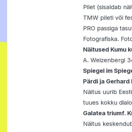
Pilet (sisaldab nä
TMW pileti või fe
PRO passiga tasu
Fotografiska. Fot
Näitused Kumu k
A. Weizenbergi 34
Spiegel im Spieg
Pärdi ja Gerhard 
Näitus uurib Eest
tuues kokku dialo
Galatea triumf. K
Näitus keskendub 