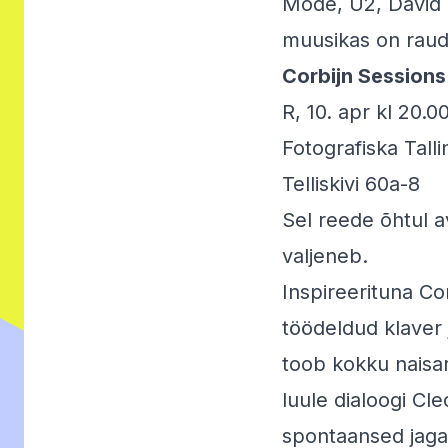
Mode, U2, David B
muusikas on raudk
Corbijn Session
R, 10. apr kl 20.
Fotografiska Talli
Telliskivi 60a-8
Sel reede õhtul a
valjeneb.
Inspireerituna Cor
töödeldud klaver
toob kokku naisart
luule dialoogi Cle
spontaansed jag