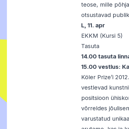
teose, mille põhj
otsustavad publi
L, 11. apr
EKKM (Kursi 5)
Tasuta
14.00 tasuta lin
15.00 vestlus: K
Köler Prize’i 201
vestlevad kunstni
positsioon ühisko
võrreldes jõulise
varustatud unikaa