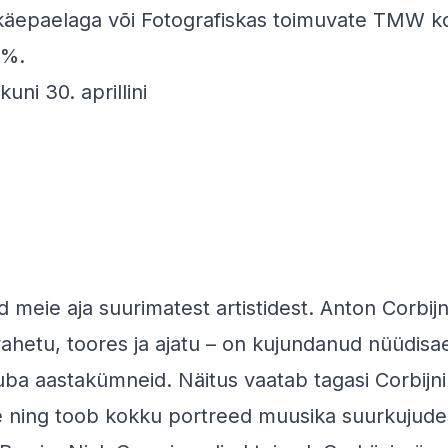
äepaelaga või Fotografiskas toimuvate TMW kon
0%.
uni 30. aprillini
d meie aja suurimatest artistidest. Anton Corbijn
vahetu, toores ja ajatu – on kujundanud nüüdisa
uba aastakümneid. Näitus vaatab tagasi Corbijni 
 ning toob kokku portreed muusika suurkujud