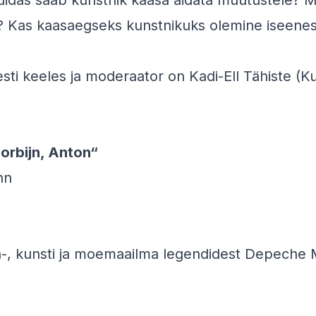
uidas saab kunstnik kaasa aidata muutustele? M
? Kas kaasaegseks kunstnikuks olemine iseene
sti keeles ja moderaator on Kadi-Ell Tähiste (K
orbijn, Anton“
nn
-, kunsti ja moemaailma legendidest Depeche 