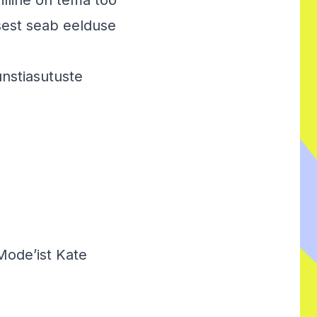
illine on tema töö
sest seab eelduse
unstiasutuste
Mode’ist Kate