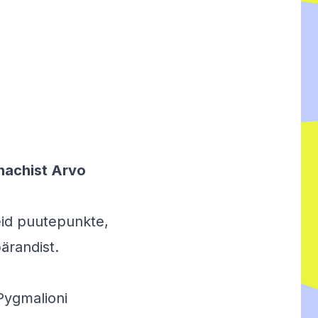
anachist Arvo
seid puutepunkte,
ärandist.
Pygmalioni