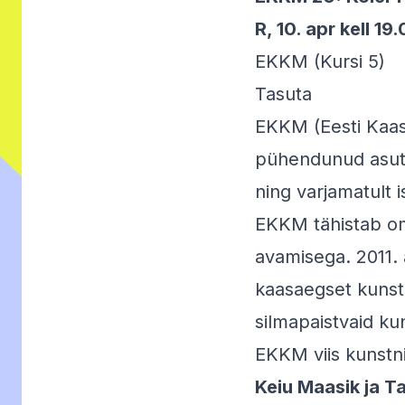
R, 10. apr kell 19
EKKM (Kursi 5)
Tasuta
EKKM (Eesti Kaas
pühendunud asutu
ning varjamatult
EKKM tähistab om
avamisega. 2011. 
kaasaegset kunsti 
silmapaistvaid ku
EKKM viis kunstn
Keiu Maasik ja Ta