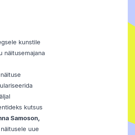
gsele kunstile
ku näitusemajana
näituse
ulariseerida
ljal
entideks kutsus
anna Samoson,
 näitusele uue