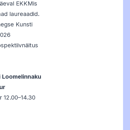
päeval EKKMis
mad laureaadid.
egse Kunsti
2026
spektiivnäitus
vi Loomelinnaku
ur
pr 12.00–14.30