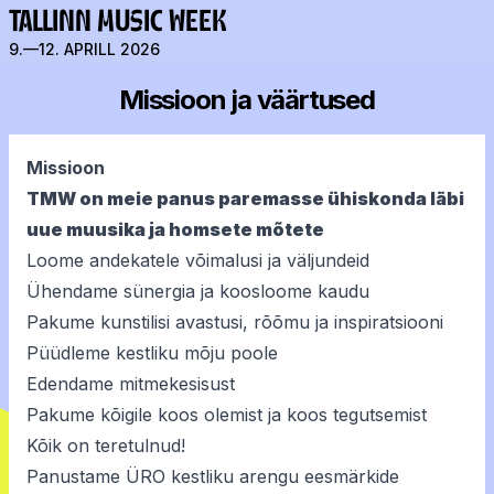
TALLINN MUSIC WEEK
9.—12. APRILL 2026
Missioon ja väärtused
Missioon
TMW on meie panus paremasse ühiskonda läbi
uue muusika ja homsete mõtete
Loome andekatele võimalusi ja väljundeid
Ühendame sünergia ja koosloome kaudu
Pakume kunstilisi avastusi, rõõmu ja inspiratsiooni
Püüdleme kestliku mõju poole
Edendame mitmekesisust
Pakume kõigile koos olemist ja koos tegutsemist
Kõik on teretulnud!
Panustame ÜRO kestliku arengu eesmärkide