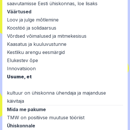
saavutamisse Eesti ühiskonnas,
loe lisaks
Väärtused
Loov ja julge mõtlemine
Koostöö ja solidaarsus
Võrdsed võimalused ja mitmekesisus
Kaasatus ja kuuluvustunne
Kestliku arengu eesmärgid
Elukestev õpe
Innovatsioon
Usume, et
kultuur on ühiskonna ühendaja ja majanduse
käivitaja
Mida me pakume
TMW on positiivse muutuse tööriist
Ühiskonnale