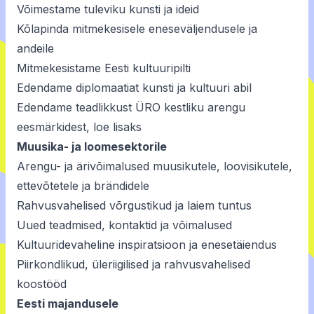
Võimestame tuleviku kunsti ja ideid
Kõlapinda mitmekesisele eneseväljendusele ja
andeile
Mitmekesistame Eesti kultuuripilti
Edendame diplomaatiat kunsti ja kultuuri abil
Edendame teadlikkust ÜRO kestliku arengu
eesmärkidest,
loe lisaks
Muusika- ja loomesektorile
Arengu- ja ärivõimalused muusikutele, loovisikutele,
ettevõtetele ja brändidele
Rahvusvahelised võrgustikud ja laiem tuntus
Uued teadmised, kontaktid ja võimalused
Kultuuridevaheline inspiratsioon ja enesetäiendus
Piirkondlikud, üleriigilised ja rahvusvahelised
koostööd
Eesti majandusele