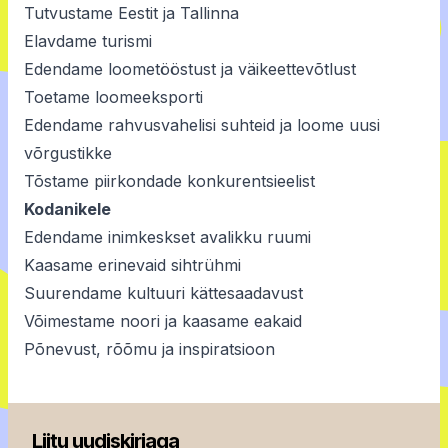
Tutvustame Eestit ja Tallinna
Elavdame turismi
Edendame loometööstust ja väikeettevõtlust
Toetame loomeeksporti
Edendame rahvusvahelisi suhteid ja loome uusi
võrgustikke
Tõstame piirkondade konkurentsieelist
Kodanikele
Edendame inimkeskset avalikku ruumi
Kaasame erinevaid sihtrühmi
Suurendame kultuuri kättesaadavust
Võimestame noori ja kaasame eakaid
Põnevust, rõõmu ja inspiratsioon
Liitu uudiskirjaga