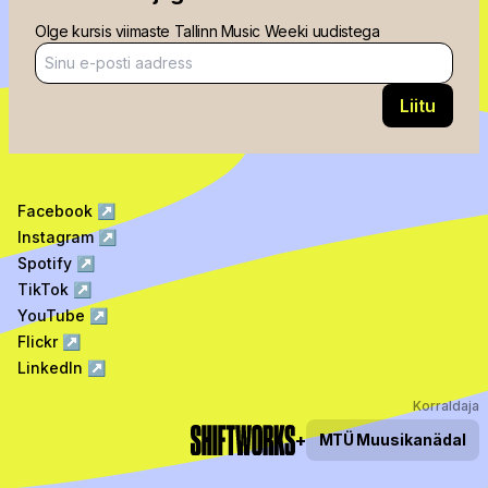
Olge kursis viimaste Tallinn Music Weeki uudistega
E-posti aadress
Liitu
Facebook
↗
Instagram
↗
Spotify
↗
TikTok
↗
YouTube
↗
Flickr
↗
LinkedIn
↗
Korraldaja
+
MTÜ
Muusikanädal