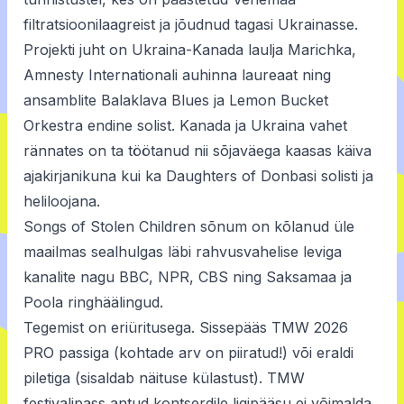
filtratsioonilaagreist ja jõudnud tagasi Ukrainasse.
Projekti juht on Ukraina-Kanada laulja Marichka,
Amnesty Internationali auhinna laureaat ning
ansamblite Balaklava Blues ja Lemon Bucket
Orkestra endine solist. Kanada ja Ukraina vahet
rännates on ta töötanud nii sõjaväega kaasas käiva
ajakirjanikuna kui ka Daughters of Donbasi solisti ja
heliloojana.
Songs of Stolen Children sõnum on kõlanud üle
maailmas sealhulgas läbi rahvusvahelise leviga
kanalite nagu BBC, NPR, CBS ning Saksamaa ja
Poola ringhäälingud.
Tegemist on eriüritusega. Sissepääs TMW 2026
PRO passiga (kohtade arv on piiratud!) või eraldi
piletiga (sisaldab näituse külastust). TMW
festivalipass antud kontserdile ligipääsu ei võimalda.