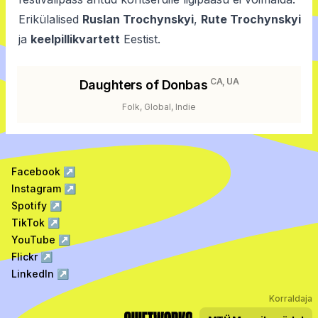
Erikülalised
Ruslan Trochynskyi
,
Rute Trochynskyi
ja
keelpillikvartett
Eestist.
CA, UA
Daughters of Donbas
Folk, Global, Indie
Facebook
↗
Instagram
↗
Spotify
↗
TikTok
↗
YouTube
↗
Flickr
↗
LinkedIn
↗
Korraldaja