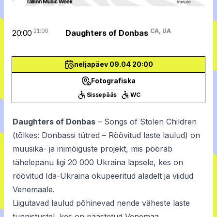
21:00
CA, UA
20:00
Daughters of Donbas
neljapäev 09.04 20:00
Fotografiska
Sissepääs
WC
Daughters of Donbas
– Songs of Stolen Children
(tõlkes: Donbassi tütred – Röövitud laste laulud) on
muusika- ja inimõiguste projekt, mis pöörab
tähelepanu ligi 20 000 Ukraina lapsele, kes on
röövitud Ida-Ukraina okupeeritud aladelt ja viidud
Venemaale.
Liigutavad laulud põhinevad nende väheste laste
tunnistustel, kes on päästetud Venemaa