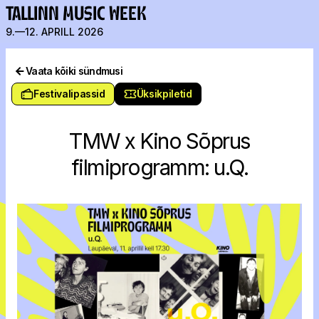
TALLINN MUSIC WEEK
9.—12. APRILL 2026
Vaata kõiki sündmusi
Festivalipassid
Üksikpiletid
TMW x Kino Sõprus
filmiprogramm: u.Q.