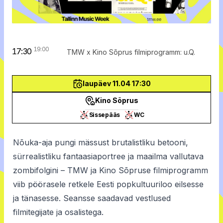
19:00
17:30
TMW x Kino Sõprus filmiprogramm: u.Q.
laupäev 11.04 17:30
Kino Sõprus
Sissepääs
WC
Nõuka-aja pungi mässust brutalistliku betooni,
sürrealistliku fantaasiaportree ja maailma vallutava
zombifolgini – TMW ja Kino Sõpruse filmiprogramm
viib pöörasele retkele Eesti popkultuuriloo eilsesse
ja tänasesse. Seansse saadavad vestlused
filmitegijate ja osalistega.