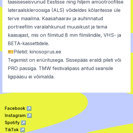
taasiseseisvunud Eestisse ning hiljem amüotroofilise
lateraalskleroosiga (ALS) võideldes kõlaritesse üle
terve maailma. Kaasahaarav ja auhinnatud
portreefilm varalahkunud muusikust ja tema
kaasajast, mis on filmitud 8 mm filmilindile, VHS- ja
BETA-kassettidele.
🎫Piletid:
kinosoprus.ee
Tegemist on eriüritusega. Sissepääs eraldi pileti või
PRO passiga. TMW festivalipass antud seansile
ligipääsu ei võimalda.
Facebook
↗
Instagram
↗
Spotify
↗
TikTok
↗