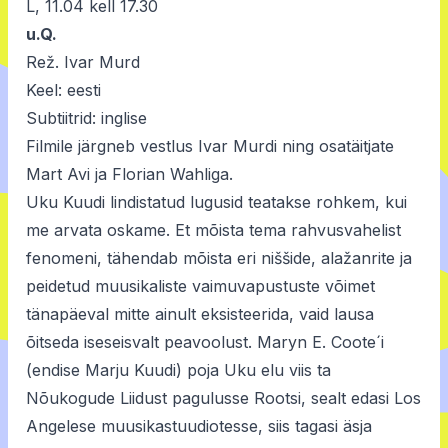
L, 11.04 kell 17.30
u.Q.
Rež. Ivar Murd
Keel: eesti
Subtiitrid: inglise
Filmile järgneb vestlus Ivar Murdi ning osatäitjate
Mart Avi ja Florian Wahliga.
Uku Kuudi lindistatud lugusid teatakse rohkem, kui
me arvata oskame. Et mõista tema rahvusvahelist
fenomeni, tähendab mõista eri niššide, alažanrite ja
peidetud muusikaliste vaimuvapustuste võimet
tänapäeval mitte ainult eksisteerida, vaid lausa
õitseda iseseisvalt peavoolust. Maryn E. Coote´i
(endise Marju Kuudi) poja Uku elu viis ta
Nõukogude Liidust pagulusse Rootsi, sealt edasi Los
Angelese muusikastuudiotesse, siis tagasi äsja