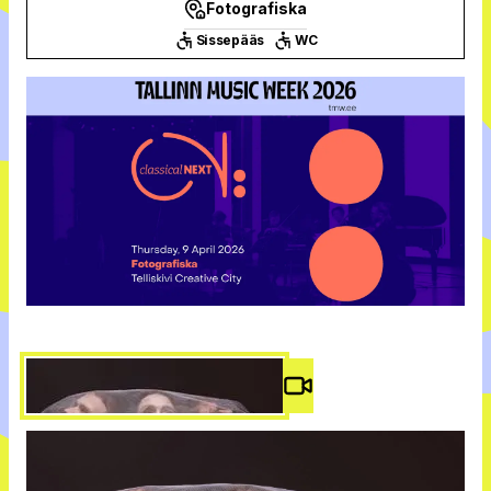
Fotografiska
Sissepääs
WC
Video #
2