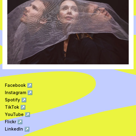
Facebook
↗
Instagram
↗
Spotify
↗
TikTok
↗
YouTube
↗
Flickr
↗
LinkedIn
↗