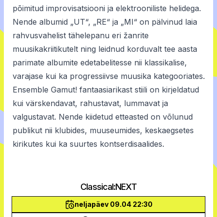
põimitud improvisatsiooni ja elektrooniliste helidega.
Nende albumid „UT“, „RE“ ja „MI“ on pälvinud laia
rahvusvahelist tähelepanu eri žanrite
muusikakriitikutelt ning leidnud korduvalt tee aasta
parimate albumite edetabelitesse nii klassikalise,
varajase kui ka progressiivse muusika kategooriates.
Ensemble Gamut! fantaasiarikast stiili on kirjeldatud
kui värskendavat, rahustavat, lummavat ja
valgustavat. Nende kiidetud etteasted on võlunud
publikut nii klubides, muuseumides, keskaegsetes
kirikutes kui ka suurtes kontserdisaalides.
Classical:NEXT
neljapäev 09.04 22:30