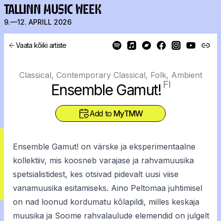
TALLINN MUSIC WEEK
9.—12. APRILL 2026
Vaata kõiki artiste
Classical, Contemporary Classical, Folk, Ambient
FI
Ensemble Gamut!
Add to
MyTMW
Ensemble Gamut! on värske ja eksperimentaalne
kollektiiv, mis koosneb varajase ja rahvamuusika
spetsialistidest, kes otsivad pidevalt uusi viise
vanamuusika esitamiseks. Aino Peltomaa juhtimisel
on nad loonud kordumatu kõlapildi, milles keskaja
muusika ja Soome rahvalaulude elemendid on julgelt