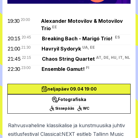
20:00
19:30
Alexander Motovilov & Motovilov
EE
Trio
20:45
ES
20:15
Breaking Bach - Marigó Trio!
21:30
UA, EE
21:00
Havryil Sydoryk
22:15
AT, DE, HU, IT, NL
21:45
Chaos String Quartet
23:00
FI
22:30
Ensemble Gamut!
neljapäev 09.04 19:00
Fotografiska
Sissepääs
WC
Rahvusvaheline klassikalise ja kunstmuusika juhtiv
esitlusfestival Classical:NEXT esitleb Tallinn Music