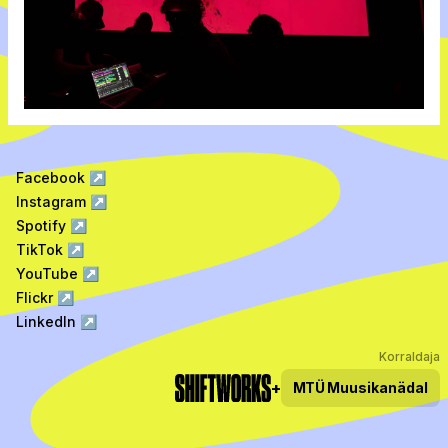
Facebook
↗
Instagram
↗
Spotify
↗
TikTok
↗
YouTube
↗
Flickr
↗
LinkedIn
↗
Korraldaja
+
MTÜ
Muusikanädal