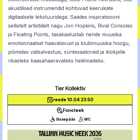
akustilised instrumendid kohtuvad keerukate
digitaalsete tekstuuridega. Saades inspiratsiooni
sellistelt artistidelt nagu Jon Hopkins, Rival Consoles
ja Floating Points, tasakaalustab nende muusika
emotsionaalset haavatavust ja klubimuusika hoogu,
põimides välisalvestusi, süntesaatoreid ja löökpille
rikasteks kaasahaaravateks heliilmadeks.
Tier Kollektiv
reede 10.04 23:50
Fonoteek
Sissepääs
WC