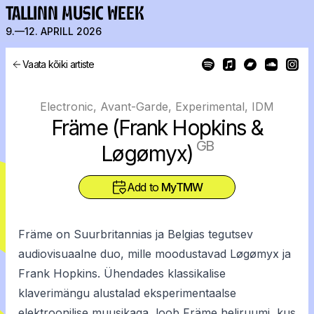
TALLINN MUSIC WEEK
9.—12. APRILL 2026
Vaata kõiki artiste
Electronic, Avant-Garde, Experimental, IDM
Främe (Frank Hopkins &
GB
Løgømyx)
Add to
MyTMW
Främe on Suurbritannias ja Belgias tegutsev
audiovisuaalne duo, mille moodustavad Løgømyx ja
Frank Hopkins. Ühendades klassikalise
klaverimängu alustalad eksperimentaalse
elektroonilise muusikaga, loob Främe heliruumi, kus