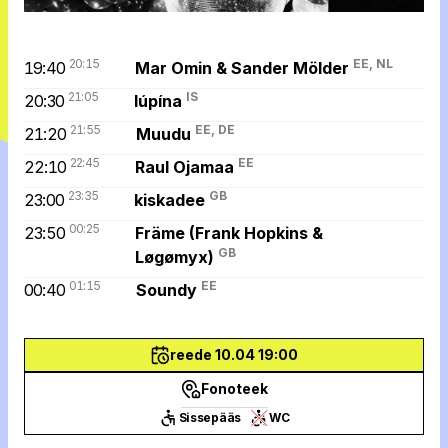
20:15
EE, NL
19:40
Mar Omin & Sander Mölder
21:05
IS
20:30
lúpína
21:55
EE, DE
21:20
Muudu
22:45
EE
22:10
Raul Ojamaa
23:35
GB
23:00
kiskadee
00:25
23:50
Främe (Frank Hopkins &
GB
Løgømyx)
01:15
EE
00:40
Soundy
reede 10.04 19:00
Fonoteek
Sissepääs
WC