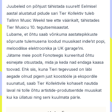
Juubeleid on põhjust tähistada suurelt! Eelmisel
aastal alustatud pidude sari Tier Kollektiv tuleb
Tallinn Music Weekil teie ette väärikalt, tähistades
Tier Musicu 10. tegutsemisaastat.
Lubame, et õhtu saab võnkuma aastatepikkuste
sõpruste tulemusena loodud muusikast indie’st popi,
meloodilise elektroonika ja UK garage’ini.
Jätame meie poolt Fonoteegis kureeritud õhtu
esinejate otsustada, mida ja keda nad endaga kaasa
toovad. Ehk siis, kuna Tieri tegevused on läbi
aegade olnud pigem just koostööle ja ekspordile
suunatud, saab Tier Kollektivile kohaselt nautida
laval nii tolle õhtu artistide-produtsentide muusikat
kui ka üllatusi ning seni kuulmata pärle.