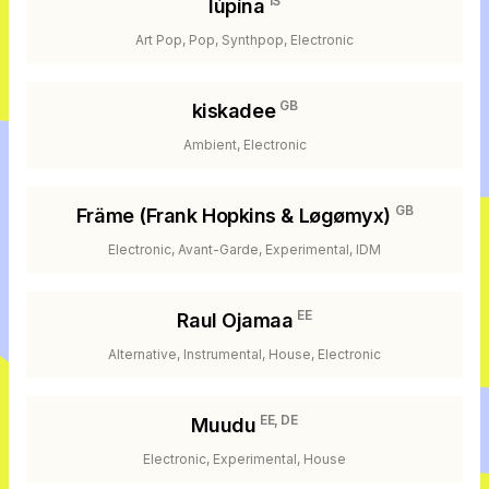
IS
lúpína
Art Pop, Pop, Synthpop, Electronic
GB
kiskadee
Ambient, Electronic
GB
Främe (Frank Hopkins & Løgømyx)
Electronic, Avant-Garde, Experimental, IDM
EE
Raul Ojamaa
Alternative, Instrumental, House, Electronic
EE, DE
Muudu
Electronic, Experimental, House