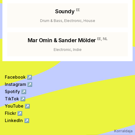
EE
Soundy
Drum & Bass, Electronic, House
EE, NL
Mar Omin & Sander Mölder
Electronic, Indie
Facebook
↗
Instagram
↗
Spotify
↗
TikTok
↗
YouTube
↗
Flickr
↗
LinkedIn
↗
Korraldaja