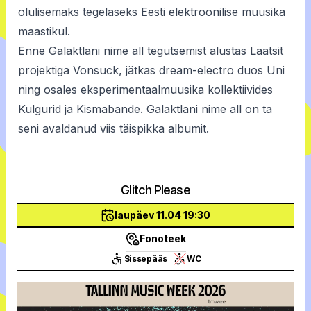
olulisemaks tegelaseks Eesti elektroonilise muusika
maastikul.
Enne Galaktlani nime all tegutsemist alustas Laatsit
projektiga Vonsuck, jätkas dream-electro duos Uni
ning osales eksperimentaalmuusika kollektiivides
Kulgurid ja Kismabande. Galaktlani nime all on ta
seni avaldanud viis täispikka albumit.
Glitch Please
laupäev 11.04 19:30
Fonoteek
Sissepääs
WC