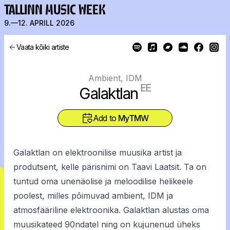
TALLINN MUSIC WEEK
9.—12. APRILL 2026
Vaata kõiki artiste
Ambient, IDM
EE
Galaktlan
Add to
MyTMW
Galaktlan on elektroonilise muusika artist ja
produtsent, kelle pärisnimi on Taavi Laatsit. Ta on
tuntud oma unenäolise ja meloodilise helikeele
poolest, milles põimuvad ambient, IDM ja
atmosfääriline elektroonika. Galaktlan alustas oma
muusikateed 90ndatel ning on kujunenud üheks