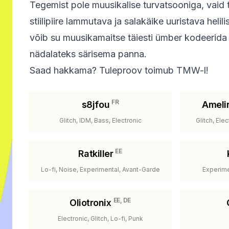
Tegemist pole muusikalise turvatsooniga, vaid 
stiilipiire lammutava ja salakäike uuristava heli
võib su muusikamaitse täiesti ümber kodeerida
nädalateks särisema panna.
Saad hakkama? Tuleproov toimub TMW-l!
FR
s8jfou
Ameli
Glitch, IDM, Bass, Electronic
Glitch, Ele
EE
Ratkiller
Lo-fi, Noise, Experimental, Avant-Garde
Experime
EE, DE
Oliotronix
Electronic, Glitch, Lo-fi, Punk