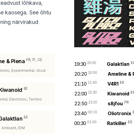
teadvust lõhkava,
lise kaosega. See õhtu
 ning närvirakud
FR, IT, CZ
ne & Piena
20:00
E
19:30
Galaktlan
ctronic, Experimental, Vocal
20:50
20:20
Ameline & 
21:40
EE
21:10
V4R1
EE
Kiwanoid
22:30
E
22:00
Kiwanoid
ntal, Electronic, Techno
23:20
FR
22:50
s8jfou
00:10
23:40
Oliotronix
EE
Galaktlan
01:00
EE
00:30
Ratkiller
Ambient, IDM