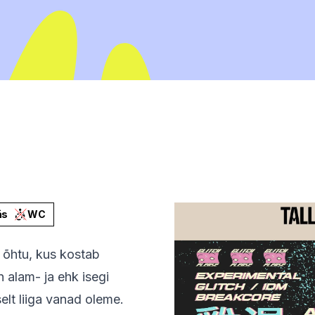
äs
WC
 õhtu, kus kostab
 alam- ja ehk isegi
elt liiga vanad oleme.