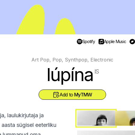
Spotify
Apple Music
Art Pop, Pop, Synthpop, Electronic
lúpína
IS
Add to
MyTMW
, laulukirjutaja ja
aasta sügisel eeterliku
n ta lummanud oma