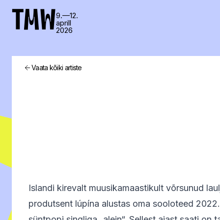
TMW
9.—12.
aprill
2026
Vaata kõiki artiste
Islandi kirevalt muusikamaastikult võrsunud laulja
produtsent lúpína alustas oma sooloteed 2022. 
süntpopi singliga „alein“. Sellest ajast saati o