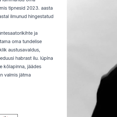
 mis tipnesid 2023. aasta
astal ilmunud hingestatud
ntesaatorikihte ja
astama oma tundelise
lik austusavaldus,
duusi habrast ilu. lúpína
se kõlapinna, jäädes
on valmis jätma