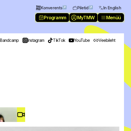
↗
↗
Konverents
Piletid
In English
Programm
MyTMW
Menüü
Bandcamp
Instagram
TikTok
YouTube
Veebileht
Video #
3