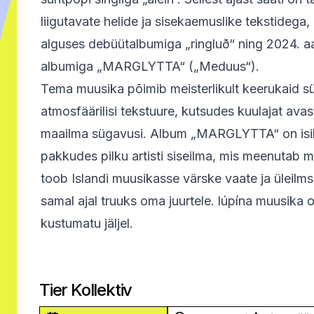
liigutavate helide ja sisekaemuslike tekstidega,
alguses debüütalbumiga „ringluð“ ning 2024. a
albumiga „MARGLYTTA“ („Meduus“).
Tema muusika põimib meisterlikult keerukaid sü
atmosfäärilisi tekstuure, kutsudes kuulajat av
maailma sügavusi. Album „MARGLYTTA“ on isik
pakkudes pilku artisti siseilma, mis meenutab me
toob Islandi muusikasse värske vaate ja üleilm
samal ajal truuks oma juurtele. lúpína muusika 
kustumatu jäljel.
Tier Kollektiv