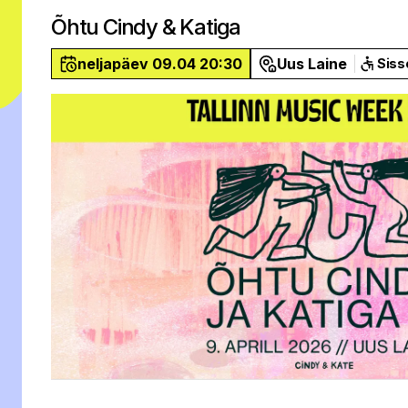
Õhtu Cindy & Katiga
neljapäev 09.04 20:30
Uus Laine
Siss