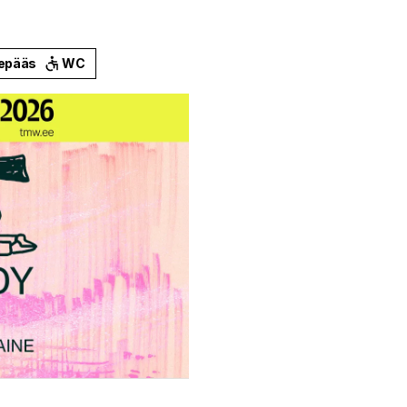
epääs
WC