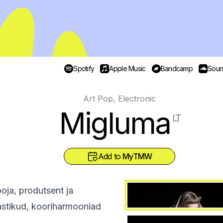
Spotify
Apple Music
Bandcamp
Soun
Art Pop, Electronic
Migluma
LT
Add to
MyTMW
oja, produtsent ja
aastikud, kooriharmooniad
.