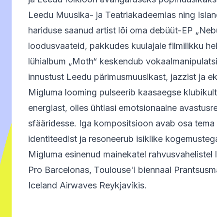
Leedu Muusika- ja Teatriakadeemias ning Island
hariduse saanud artist lõi oma debüüt-EP „Nebu
loodusvaateid, pakkudes kuulajale filmilikku he
lühialbum „Moth“ keskendub vokaalmanipulatsi
innustust Leedu pärimusmuusikast, jazzist ja e
Migluma looming pulseerib kaasaegse klubikultu
energiast, olles ühtlasi emotsionaalne avastusr
sfääridesse. Iga kompositsioon avab osa tema 
identiteedist ja resoneerub isiklike kogemustega
Migluma esinenud mainekatel rahvusvahelistel 
Pro Barcelonas, Toulouse'i biennaal Prantsusmaa
Iceland Airwaves Reykjavíkis.