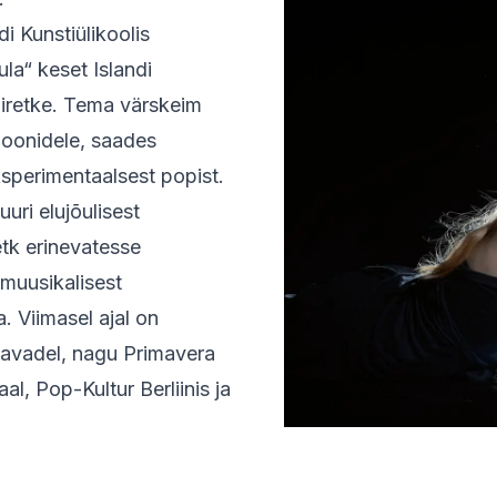
i Kunstiülikoolis
la“ keset Islandi
liretke. Tema värskeim
oonidele, saades
ksperimentaalsest popist.
uri elujõulisest
etk erinevatesse
muusikalisest
. Viimasel ajal on
lavadel, nagu Primavera
l, Pop-Kultur Berliinis ja