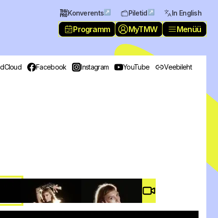
↗
↗
Konverents
Piletid
In English
Programm
MyTMW
Menüü
dCloud
Facebook
Instagram
YouTube
Veebileht
Video #
4