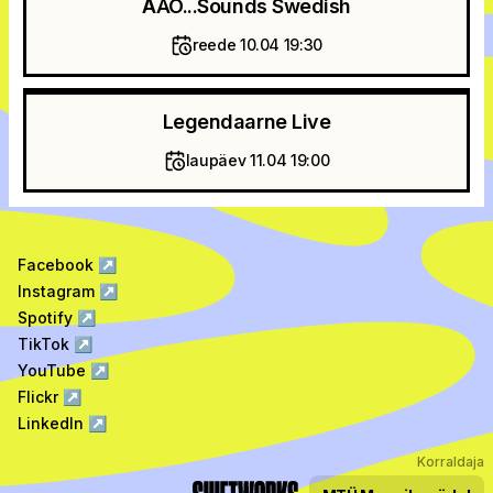
ÅÄÖ...Sounds Swedish
reede 10.04 19:30
Legendaarne Live
laupäev 11.04 19:00
Facebook
↗
Instagram
↗
Spotify
↗
TikTok
↗
YouTube
↗
Flickr
↗
LinkedIn
↗
Korraldaja