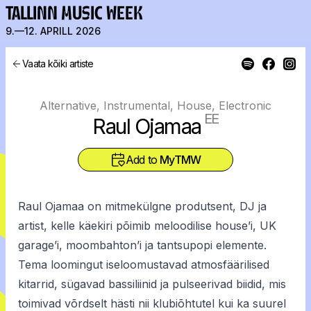
TALLINN MUSIC WEEK
9.—12. APRILL 2026
Vaata kõiki artiste
Alternative, Instrumental, House, Electronic
EE
Raul Ojamaa
Add to
MyTMW
Raul Ojamaa on mitmekülgne produtsent, DJ ja
artist, kelle käekiri põimib meloodilise house’i, UK
garage’i, moombahton’i ja tantsupopi elemente.
Tema loomingut iseloomustavad atmosfäärilised
kitarrid, sügavad bassiliinid ja pulseerivad biidid, mis
toimivad võrdselt hästi nii klubiõhtutel kui ka suurel