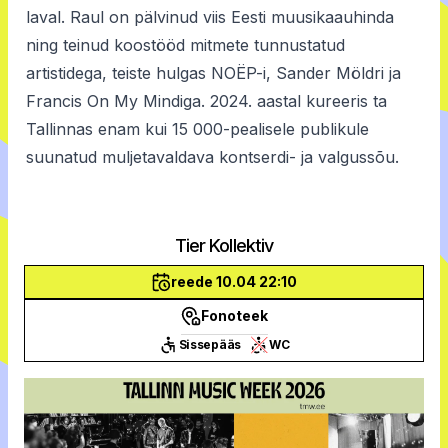
laval. Raul on pälvinud viis Eesti muusikaauhinda
ning teinud koostööd mitmete tunnustatud
artistidega, teiste hulgas NOËP-i, Sander Möldri ja
Francis On My Mindiga. 2024. aastal kureeris ta
Tallinnas enam kui 15 000-pealisele publikule
suunatud muljetavaldava kontserdi- ja valgussõu.
Tier Kollektiv
reede 10.04 22:10
Fonoteek
Sissepääs
WC