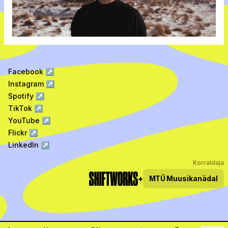
Facebook
↗
Instagram
↗
Spotify
↗
TikTok
↗
YouTube
↗
Flickr
↗
LinkedIn
↗
Korraldaja
+
MTÜ
Muusikanädal