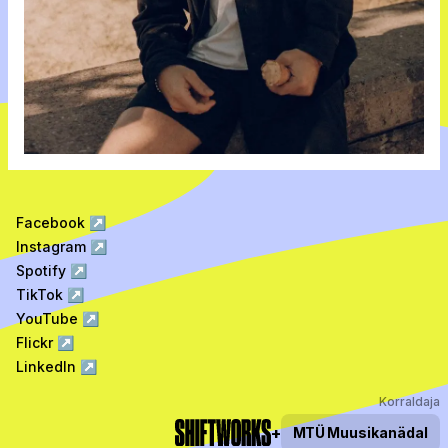
Facebook
↗
Instagram
↗
Spotify
↗
TikTok
↗
YouTube
↗
Flickr
↗
LinkedIn
↗
Korraldaja
+
MTÜ
Muusikanädal