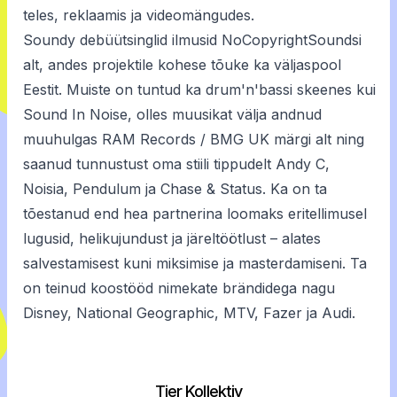
teles, reklaamis ja videomängudes.
Soundy debüütsinglid ilmusid NoCopyrightSoundsi
alt, andes projektile kohese tõuke ka väljaspool
Eestit. Muiste on tuntud ka drum'n'bassi skeenes kui
Sound In Noise, olles muusikat välja andnud
muuhulgas RAM Records / BMG UK märgi alt ning
saanud tunnustust oma stiili tippudelt Andy C,
Noisia, Pendulum ja Chase & Status. Ka on ta
tõestanud end hea partnerina loomaks eritellimusel
lugusid, helikujundust ja järeltöötlust – alates
salvestamisest kuni miksimise ja masterdamiseni. Ta
on teinud koostööd nimekate brändidega nagu
Disney, National Geographic, MTV, Fazer ja Audi.
Tier Kollektiv