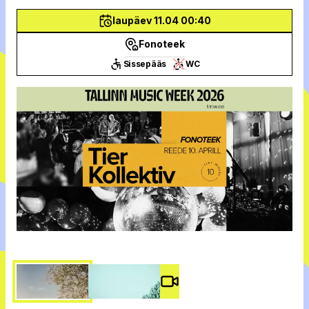
laupäev 11.04 00:40
Fonoteek
Sissepääs
WC
Video #
3