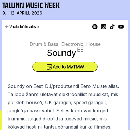
TALLINN MUSIC WEEK
9.—12. APRILL 2026
Vaata kõiki artiste
Drum & Bass, Electronic, House
EE
Soundy
Add to
MyTMW
Soundy on Eesti DJ/produtsendi Eero Muiste alias.
Ta loob žanre ületavat elektroonilist muusikat, mis
põrkleb house'i, UK garage'i, speed garage'i,
jungle'i ja bassi vahel. Selles kohtuvad karged
trummid, julged drop'id ja tugevad miksid, mis
kõlavad hästi nii tantsupõrandail kui ka filmides,