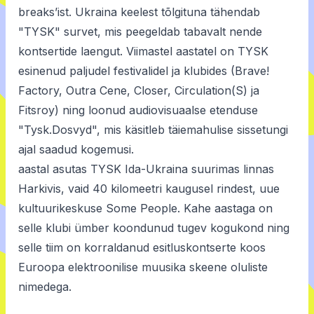
breaks’ist. Ukraina keelest tõlgituna tähendab
"TYSK" survet, mis peegeldab tabavalt nende
kontsertide laengut. Viimastel aastatel on TYSK
esinenud paljudel festivalidel ja klubides (Brave!
Factory, Outra Cene, Closer, Circulation(S) ja
Fitsroy) ning loonud audiovisuaalse etenduse
"Tysk.Dosvyd", mis käsitleb täiemahulise sissetungi
ajal saadud kogemusi.
aastal asutas TYSK Ida-Ukraina suurimas linnas
Harkivis, vaid 40 kilomeetri kaugusel rindest, uue
kultuurikeskuse Some People. Kahe aastaga on
selle klubi ümber koondunud tugev kogukond ning
selle tiim on korraldanud esitluskontserte koos
Euroopa elektroonilise muusika skeene oluliste
nimedega.