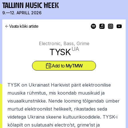
TALLINN MUSIC WEEK
9.—12. APRILL 2026
Vaata kõiki artiste
Electronic, Bass, Grime
UA
TYSK
Add to
MyTMW
TYSK on Ukrainast Harkivist pärit elektroonilise
muusika rühmitus, mis koondab muusikuid ja
visuaalkunstnikke. Nende looming tõlgendab ümber
murtud elektroonilist helikeelt, rikastades seda
viidetega Ukraina skeene kultuurikoodidele. TYSK-i
kõlapilt on sulatusahi electro’st, grime’ist ja