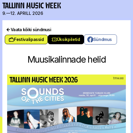
TALLINN MUSIC WEEK
9.—12. APRILL 2026
Vaata kõiki sündmusi
Festivalipassid
Üksikpiletid
Sündmus
Muusikalinnade helid