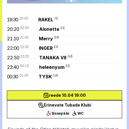
20:05
IS
19:30
RAKEL
20:55
EE
20:20
Alonette
21:45
DK
21:10
Merry
22:35
EE
22:00
INGER
23:25
GB
22:50
TANAKA VII
00:15
EE
23:40
heleenyum
01:05
UA
00:30
TYSK
reede 10.04 19:00
Erinevate Tubade Klubi
Sissepääs
WC