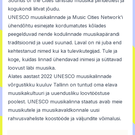
Sounds of the Cities tähistab muusika piirideülest ja
kogukondi liitvat jõudu.
UNESCO muusikalinnade ja Music Cities Network'i
ühendõhtu esinejate kordumatutes kõlades
peegelduvad nende kodulinnade muusikapärandi
traditsioonid ja uued suunad. Laval on nii juba end
kehtestanud nimed kui ka tulevikutegijad. Tule ja
koge, kuidas linnad ühendavad inimesi ja sütitavad
loovust läbi muusika.
Alates aastast 2022 UNESCO muusikalinnade
võrgustikku kuuluv Tallinn on tuntud oma elava
muusikakultuuri ja uuendusliku loovtööstuse
poolest. UNESCO muusikalinna staatus avab meie
muusikutele ja muusikavaldkonnale uusi
rahvusvaheliste koostööde ja väljundite võimalusi.