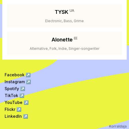
UA
TYSK
Electronic, Bass, Grime
EE
Alonette
Alternative, Folk, Indie, Singer-songwriter
Facebook
↗
Instagram
↗
Spotify
↗
TikTok
↗
YouTube
↗
Flickr
↗
LinkedIn
↗
Korraldaja