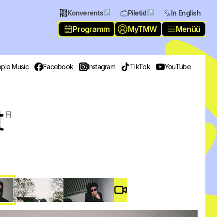
↗
↗
Konverents
Piletid
In English
Programm
MyTMW
Menüü
ple Music
Facebook
Instagram
TikTok
YouTube
t
FI
Video #
4