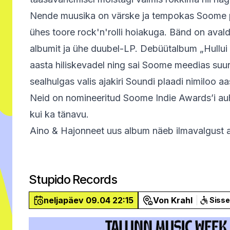
Nende muusika on värske ja tempokas Soome pu
ühes toore rock'n'rolli hoiakuga. Bänd on aval
albumit ja ühe duubel-LP. Debüütalbum „Hullui 
aasta hiliskevadel ning sai Soome meedias suur
sealhulgas valis ajakiri Soundi plaadi nimiloo a
Neid on nomineeritud Soome Indie Awards’i auhi
kui ka tänavu.
Aino & Hajonneet uus album näeb ilmavalgust ap
Stupido Records
neljapäev 09.04 22:15
Von Krahl
Siss