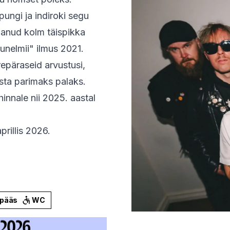
ngi ja indiroki segu
danud kolm täispikka
unelmii" ilmus 2021.
epäraseid arvustusi,
asta parimaks palaks.
nnale nii 2025. aastal
rillis 2026.
epääs
WC