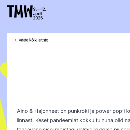
TMW
9.—12.
aprill
2026
Vaata kõiki artiste
Aino & Hajonneet on punkroki ja power pop’i 
linnast. Keset pandeemiat kokku tulnuna olid 
taasavanemisel mõistagi valmis rokkima nii na