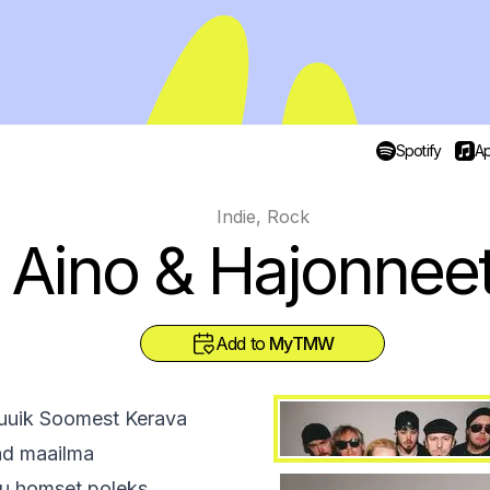
Spotify
Ap
Indie, Rock
Aino & Hajonnee
Add to
MyTMW
kuuik Soomest Kerava
nad maailma
gu homset poleks.