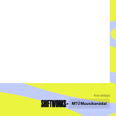
Korraldaja
+
MTÜ
Muusikanädal