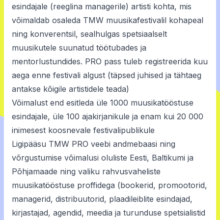
esindajale (reeglina managerile) artisti kohta, mis
võimaldab osaleda TMW muusikafestivalil kohapeal
ning konverentsil, sealhulgas spetsiaalselt
muusikutele suunatud töötubades ja
mentorlustundides. PRO pass tuleb registreerida kuu
aega enne festivali algust (täpsed juhised ja tähtaeg
antakse kõigile artistidele teada)
Võimalust end esitleda üle 1000 muusikatööstuse
esindajale, üle 100 ajakirjanikule ja enam kui 20 000
inimesest koosnevale festivalipublikule
Ligipääsu TMW PRO veebi andmebaasi ning
võrgustumise võimalusi oluliste Eesti, Baltikumi ja
Põhjamaade ning valiku rahvusvaheliste
muusikatööstuse proffidega (
booker
id, promootorid,
managerid, distribuutorid, plaadileiblite esindajad,
kirjastajad, agendid, meedia ja turunduse spetsialistid