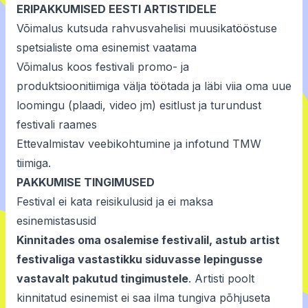
ERIPAKKUMISED EESTI ARTISTIDELE
Võimalus kutsuda rahvusvahelisi muusikatööstuse
spetsialiste oma esinemist vaatama
Võimalus koos festivali promo- ja
produktsioonitiimiga välja töötada ja läbi viia oma uue
loomingu (plaadi, video jm) esitlust ja turundust
festivali raames
Ettevalmistav veebikohtumine ja infotund TMW
tiimiga.
PAKKUMISE TINGIMUSED
Festival ei kata reisikulusid ja ei maksa
esinemistasusid
Kinnitades oma osalemise festivalil, astub artist
festivaliga vastastikku siduvasse lepingusse
vastavalt pakutud tingimustele
. Artisti poolt
kinnitatud esinemist ei saa ilma tungiva põhjuseta