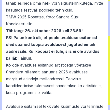
tahab esineda oma heli- või valgustehnikutega, mitte
kasutada festivali poolseid tehnikuid.
TMW 2025 Rosettes, foto: Sandra Süsi
Kandideeri siin!
Tähtaeg: 26. oktoober 2026 kell 23.59!
PS! Palun kontrolli, et peale avalduse esitamist
oled saanud koopia avaldusest jagatud emaili
aadressile. Kui koopiat ei tule, siis ei ole avaldus
ka läbi läinud.
Kõikide avalduse esitanud artistidega võetakse
ühendust hiljemalt jaanuaris 2026 avalduses
märgitud esindaja meiliaadressil. Teavitus
kandideerimise tulemusest saadetakse ka artistidele,
keda programmi ei valita.
Avalduse esitamisel tekkivate küsimuste või tehniliste