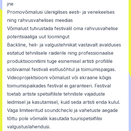
jne
Promovõimalusi üleriigilises eesti- ja venekeelses
ning rahvusvahelises meedias
Võimalust tutvustada festivalil oma rahvusvahelise
potentsiaaliga uut loomingut
Backline
, heli- ja valgustehnikat vastavalt avalduses
esitatud tehnilisele raiderile ning professionaalse
produktsioonitiimi tuge esinemisel artisti profiilile
sobivaimal festivali esitlusõhtul ja toimumispaigas.
Videoprojektsiooni võimalust või ekraane kõigis
toimumispaikades festival ei garanteeri. Festival
toetab artiste spetsiifiliste tehniliste vajaduste
leidmisel ja kasutamisel, kuid seda artisti enda kulul.
Väga limiteeritud soundchecki ja vahetuste aegade
tõttu pole võimalik kasutada tuurispetsiifilisi
valgustuslahendusi.