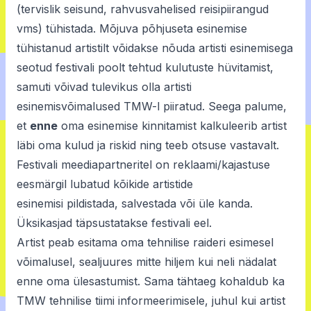
(tervislik seisund, rahvusvahelised reisipiirangud
vms) tühistada. Mõjuva põhjuseta esinemise
tühistanud artistilt võidakse nõuda artisti esinemisega
seotud festivali poolt tehtud kulutuste hüvitamist,
samuti võivad tulevikus olla artisti
esinemisvõimalused TMW-l piiratud. Seega palume,
et
enne
oma esinemise kinnitamist kalkuleerib artist
läbi oma kulud ja riskid ning teeb otsuse vastavalt.
Festivali meediapartneritel on reklaami/kajastuse
eesmärgil lubatud kõikide artistide
esinemisi pildistada, salvestada või üle kanda.
Üksikasjad täpsustatakse festivali eel.
Artist peab esitama oma tehnilise raideri esimesel
võimalusel, sealjuures mitte hiljem kui neli nädalat
enne oma ülesastumist. Sama tähtaeg kohaldub ka
TMW tehnilise tiimi informeerimisele, juhul kui artist