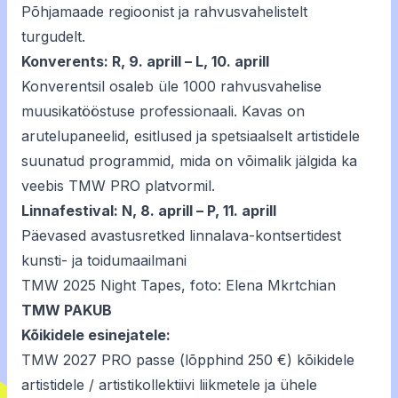
Põhjamaade regioonist ja rahvusvahelistelt
turgudelt.
Konverents: R, 9. aprill – L, 10. aprill
Konverentsil osaleb üle 1000 rahvusvahelise
muusikatööstuse professionaali. Kavas on
arutelupaneelid, esitlused ja spetsiaalselt artistidele
suunatud programmid, mida on võimalik jälgida ka
veebis
TMW PRO platvormil.
Linnafestival: N, 8. aprill – P, 11. aprill
Päevased avastusretked linnalava-kontsertidest
kunsti- ja toidumaailmani
TMW 2025 Night Tapes, foto: Elena Mkrtchian
TMW PAKUB
Kõikidele esinejatele:
TMW 2027 PRO passe (lõpphind 250 €) kõikidele
artistidele / artistikollektiivi liikmetele ja ühele