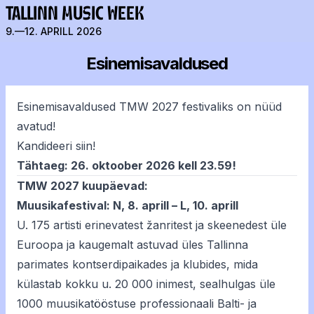
TALLINN MUSIC WEEK
9.—12. APRILL 2026
Esinemisavaldused
Esinemisavaldused TMW 2027 festivaliks on nüüd
avatud!
Kandideeri siin!
Tähtaeg: 26. oktoober 2026 kell 23.59!
TMW 2027 kuupäevad:
Muusikafestival: N, 8. aprill – L, 10. aprill
U. 175 artisti erinevatest žanritest ja skeenedest üle
Euroopa ja kaugemalt astuvad üles Tallinna
parimates kontserdipaikades ja klubides, mida
külastab kokku u. 20 000 inimest, sealhulgas üle
1000 muusikatööstuse professionaali Balti- ja