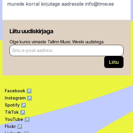
murede korral kirjutage aadressile
info@tmw.ee
Liitu uudiskirjaga
Olge kursis viimaste Tallinn Music Weeki uudistega
E-posti aadress
Liitu
Facebook
↗
Instagram
↗
Spotify
↗
TikTok
↗
YouTube
↗
Flickr
↗