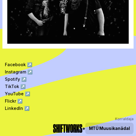
Facebook
↗
Instagram
↗
Spotify
↗
TikTok
↗
YouTube
↗
Flickr
↗
LinkedIn
↗
Korraldaja
+
MTÜ
Muusikanädal