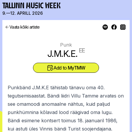
TALLINN MUSIC WEEK
9.—12. APRILL 2026
Vaata kõiki artiste
Punk
EE
J.M.K.E.
Add to
MyTMW
Punkbänd J.M.K.E tähistab tänavu oma 40.
tegutsemisaastat. Bändi liidri Villu Tamme arvates on
see omamoodi anomaalne nähtus, kuid paljud
punkhümnina kõlavad lood räägivad oma lugu.
Bändi esimene kontsert toimus 18. jaanuaril 1986,
kui astuti üles Vinnis bändi Turist soojendajana.