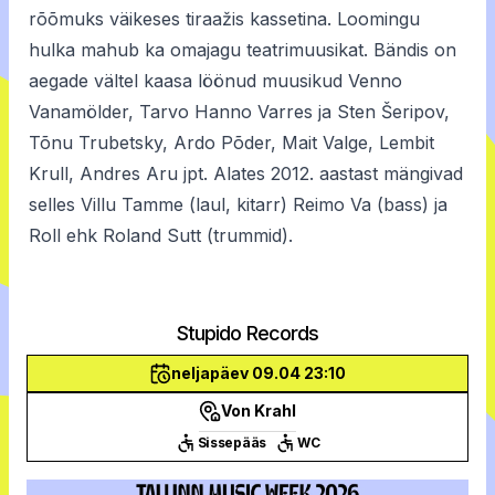
rõõmuks väikeses tiraažis kassetina. Loomingu
hulka mahub ka omajagu teatrimuusikat. Bändis on
aegade vältel kaasa löönud muusikud Venno
Vanamölder, Tarvo Hanno Varres ja Sten Šeripov,
Tõnu Trubetsky, Ardo Põder, Mait Valge, Lembit
Krull, Andres Aru jpt. Alates 2012. aastast mängivad
selles Villu Tamme (laul, kitarr) Reimo Va (bass) ja
Roll ehk Roland Sutt (trummid).
Stupido Records
neljapäev 09.04 23:10
Von Krahl
Sissepääs
WC