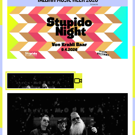
Video #
2