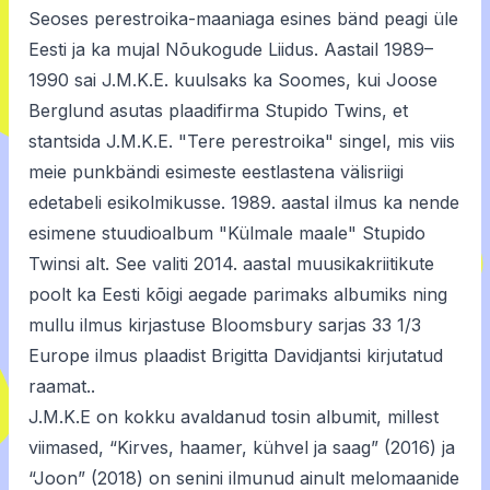
Seoses perestroika-maaniaga esines bänd peagi üle
Eesti ja ka mujal Nõukogude Liidus. Aastail 1989–
1990 sai J.M.K.E. kuulsaks ka Soomes, kui Joose
Berglund asutas plaadifirma Stupido Twins, et
stantsida J.M.K.E. "Tere perestroika" singel, mis viis
meie punkbändi esimeste eestlastena välisriigi
edetabeli esikolmikusse. 1989. aastal ilmus ka nende
esimene stuudioalbum "Külmale maale" Stupido
Twinsi alt. See valiti 2014. aastal muusikakriitikute
poolt ka Eesti kõigi aegade parimaks albumiks ning
mullu ilmus kirjastuse Bloomsbury sarjas 33 1/3
Europe ilmus plaadist Brigitta Davidjantsi kirjutatud
raamat..
J.M.K.E on kokku avaldanud tosin albumit, millest
viimased, “Kirves, haamer, kühvel ja saag” (2016) ja
“Joon” (2018) on senini ilmunud ainult melomaanide