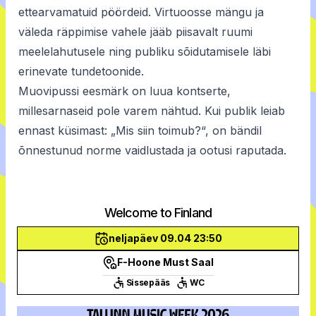
ettearvamatuid pöördeid. Virtuoosse mängu ja
väleda räppimise vahele jääb piisavalt ruumi
meelelahutusele ning publiku sõidutamisele läbi
erinevate tundetoonide.
Muovipussi eesmärk on luua kontserte,
millesarnaseid pole varem nähtud. Kui publik leiab
ennast küsimast: „Mis siin toimub?“, on bändil
õnnestunud norme vaidlustada ja ootusi raputada.
Welcome to Finland
neljapäev 09.04 23:50
F-Hoone Must Saal
Sissepääs
WC