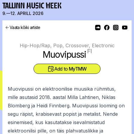
TALLINN MUSIC WEEK
9.—12. APRILL 2026
Vaata kõiki artiste
Hip-Hop/Rap, Pop, Crossover, Electronic
FI
Muovipussi
Add to
MyTMW
Muovipussi on elektroonilise muusika rühmitus,
mille asutasid 2018. aastal Milla Lahtinen, Niklas
Blomberg ja Heidi Finnberg. Muovipussi looming on
segu räpist, krabisevast popist ja metalist. Nende
esinemised, kus kasutatakse isevalmistatud
elektroonilisi pille, on täis plahvatuslikke ja