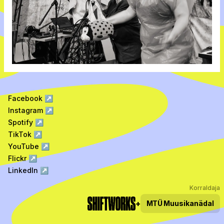
Facebook
↗
Instagram
↗
Spotify
↗
TikTok
↗
YouTube
↗
Flickr
↗
LinkedIn
↗
Korraldaja
+
MTÜ
Muusikanädal