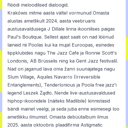
flöödi meloodilised dialoogid.
Krakówis mitme aasta vältel vormunud Omasta
alustas ametlikult 2024. aasta veebruaris
austusavaldusega J Dillale linna ikoonilises paigas
Paul's Boutique. Sellest ajast saati on nad löönud
laineid nii Poolas kui ka mujal Euroopas, esinedes
tippklubides nagu The Jazz Cafe ja Ronnie Scott's
Londonis, AB Brüsselis ning ka Gent Jazz festivalil.
Nad on jaganud lava oma žanri suunajatega nagu
Slum Village, Aquiles Navarro (Irreversible
Entanglements), Tenderlonious ja Poola free jazz'i
legend Leszek Żądło. Nende live-austusavaldused
hiphop-ikoonidele (näiteks Madlibile) kinnistasid
bändi mainet veelgi, ja seda juba enne esimesegi loo
ametlikku ilmumist. Omasta debüütalbum ilmus
2025. aasta oktoobris plaadifirma Astigmatic