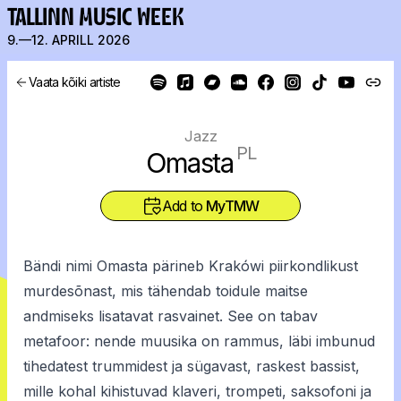
TALLINN MUSIC WEEK
9.—12. APRILL 2026
Vaata kõiki artiste
Jazz
PL
Omasta
Add to
MyTMW
Bändi nimi Omasta pärineb Krakówi piirkondlikust
murdesõnast, mis tähendab toidule maitse
andmiseks lisatavat rasvainet. See on tabav
metafoor: nende muusika on rammus, läbi imbunud
tihedatest trummidest ja sügavast, raskest bassist,
mille kohal kihistuvad klaveri, trompeti, saksofoni ja