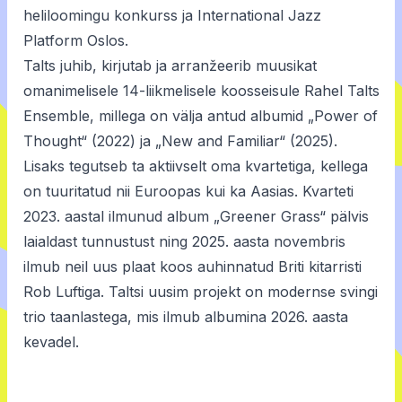
heliloomingu konkurss ja International Jazz
Platform Oslos.
Talts juhib, kirjutab ja arranžeerib muusikat
omanimelisele 14-liikmelisele koosseisule Rahel Talts
Ensemble, millega on välja antud albumid „Power of
Thought“ (2022) ja „New and Familiar“ (2025).
Lisaks tegutseb ta aktiivselt oma kvartetiga, kellega
on tuuritatud nii Euroopas kui ka Aasias. Kvarteti
2023. aastal ilmunud album „Greener Grass“ pälvis
laialdast tunnustust ning 2025. aasta novembris
ilmub neil uus plaat koos auhinnatud Briti kitarristi
Rob Luftiga. Taltsi uusim projekt on modernse svingi
trio taanlastega, mis ilmub albumina 2026. aasta
kevadel.