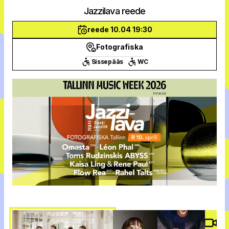
Jazzilava reede
reede 10.04 19:30
Fotografiska
Sissepääs
WC
Vide