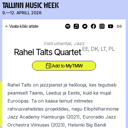
TALLINN MUSIC WEEK
9.—12. APRILL 2026
Vaata kõiki artiste
Instrumental, Jazz
EE, DK, LT, PL
Rahel Talts Quartet
Add to
MyTMW
Rahel Talts on jazzpianist ja helilooja, kes tegutseb
peamiselt Taanis, Leedus ja Eestis, kuid ka mujal
Euroopas. Ta on kaasa teinud mitmetes
rahvusvahelistes projektides, nagu Elbphilharmonie
Jazz Academy Hamburgis (2021), Euroradio Jazz
Orchestra Vilniuses (2023), Helsinki Big Bandi