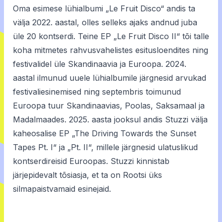
Oma esimese lühialbumi „Le Fruit Disco“ andis ta
välja 2022. aastal, olles selleks ajaks andnud juba
üle 20 kontserdi. Teine EP „Le Fruit Disco II“ tõi talle
koha mitmetes rahvusvahelistes esitusloendites ning
festivalidel üle Skandinaavia ja Euroopa. 2024.
aastal ilmunud uuele lühialbumile järgnesid arvukad
festivaliesinemised ning septembris toimunud
Euroopa tuur Skandinaavias, Poolas, Saksamaal ja
Madalmaades. 2025. aasta jooksul andis Stuzzi välja
kaheosalise EP „The Driving Towards the Sunset
Tapes Pt. I“ ja „Pt. II“, millele järgnesid ulatuslikud
kontserdireisid Euroopas. Stuzzi kinnistab
järjepidevalt tõsiasja, et ta on Rootsi üks
silmapaistvamaid esinejaid.