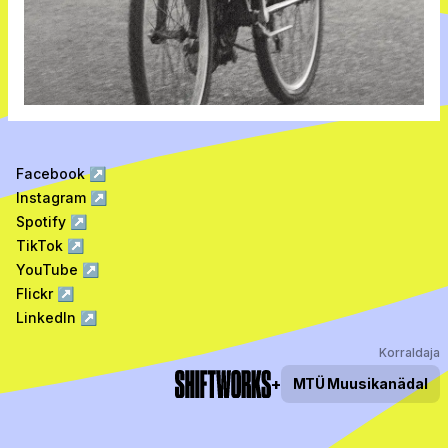
Facebook
↗
Instagram
↗
Spotify
↗
TikTok
↗
YouTube
↗
Flickr
↗
LinkedIn
↗
Korraldaja
+
MTÜ
Muusikanädal