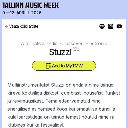
TALLINN MUSIC WEEK
9.—12. APRILL 2026
Vaata kõiki artiste
Alternative, Indie, Crossover, Electronic
SE
Stuzzi
Add to
MyTMW
Multiinstrumentalist Stuzzi on endale nime teinud
kireva kokteiliga diskost, cumbiast, house’ist, funkist
ja reivimuusikast. Tema ettearvamatud ning
energilised esinemised koos karismaatilise bändi ja
külalisartistidega on teinud temast nõutud nime nii
klubides kui ka festivalidel.