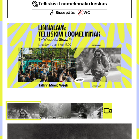
Telliskivi Loomelinnaku keskus
Sissepääs
WC
Video #
4