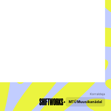
Korraldaja
+
MTÜ
Muusikanädal