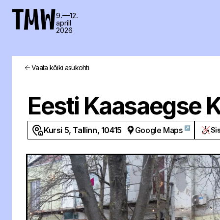
TMW
9.—12.
aprill
2026
Vaata kõiki asukohti
Eesti Kaasaegse 
↗
Kursi 5, Tallinn, 10415
Google Maps
Si