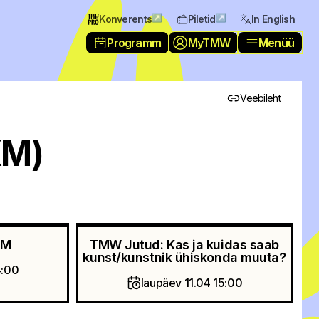
↗
↗
Konverents
Piletid
In English
Programm
MyTMW
Menüü
Veebileht
KM)
KM
TMW Jutud: Kas ja kuidas saab
kunst/kunstnik ühiskonda muuta?
4:00
laupäev 11.04 15:00