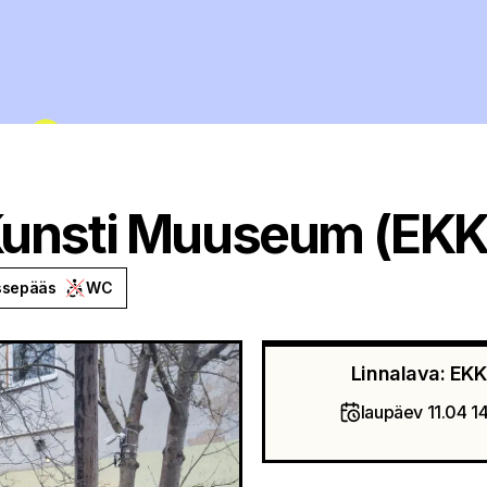
Kunsti Muuseum (EK
ssepääs
WC
Linnalava: EK
laupäev 11.04 1