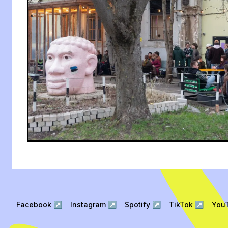
Facebook
↗
Instagram
↗
Spotify
↗
TikTok
↗
You