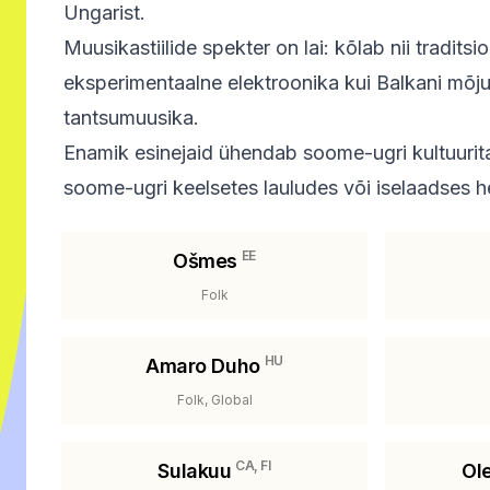
Ungarist.
Muusikastiilide spekter on lai: kõlab nii traditsion
eksperimentaalne elektroonika kui Balkani mõj
tantsumuusika.
Enamik esinejaid ühendab soome-ugri kultuurit
soome-ugri keelsetes lauludes või iselaadses he
EE
Ošmes
Folk
HU
Amaro Duho
Folk, Global
CA, FI
Sulakuu
Ol