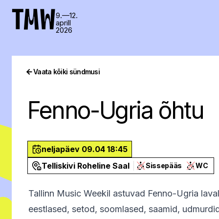
TMW
9.—12.
aprill
2026
Vaata kõiki sündmusi
Fenno-Ugria õhtu
neljapäev 09.04 18:45
Telliskivi Roheline Saal
Sissepääs
WC
Tallinn Music Weekil astuvad Fenno-Ugria laval
eestlased, setod, soomlased, saamid, udmurdi