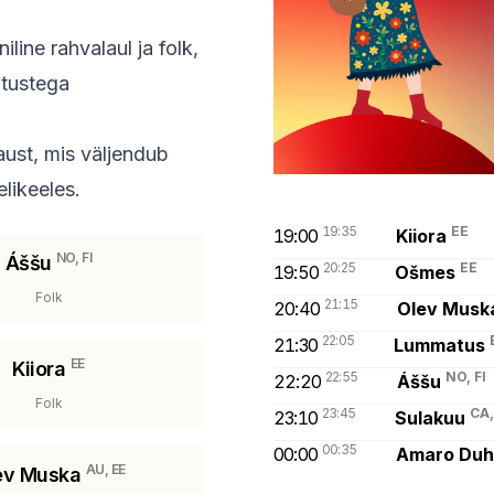
iline rahvalaul ja folk,
utustega
aust, mis väljendub
likeeles.
19:35
EE
19:00
Kiiora
NO, FI
Áššu
20:25
EE
19:50
Ošmes
Folk
21:15
20:40
Olev Musk
22:05
21:30
Lummatus
EE
Kiiora
22:55
NO, FI
22:20
Áššu
Folk
23:45
CA,
23:10
Sulakuu
00:35
00:00
Amaro Du
AU, EE
ev Muska