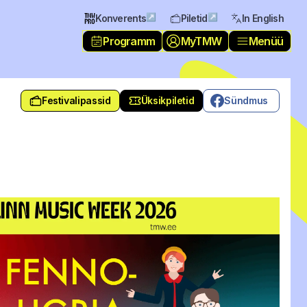
↗
↗
Konverents
Piletid
In English
Programm
MyTMW
Menüü
Festivalipassid
Üksikpiletid
Sündmus