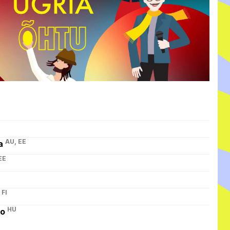
AU, EE
a
EE
 FI
HU
ho