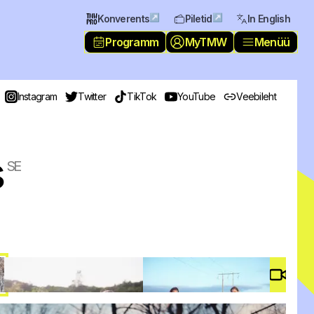
↗
↗
Konverents
Piletid
In English
Programm
MyTMW
Menüü
Instagram
Twitter
TikTok
YouTube
Veebileht
s
SE
Video 