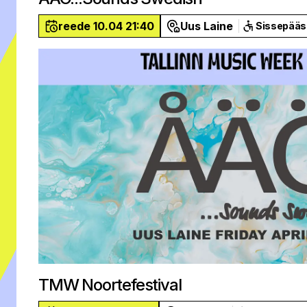
reede 10.04 21:40
Uus Laine
Sissepääs
TMW Noortefestival