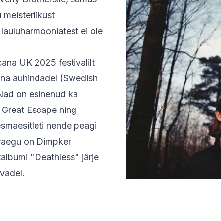
meisterlikust
 lauluharmooniatest ei ole
cana UK 2025 festivalilt
ana auhindadel (Swedish
 Nad on esinenud ka
e Great Escape ning
s esmaesitleti nende peagi
Praegu on Dimpker
albumi "Deathless" järje
evadel.