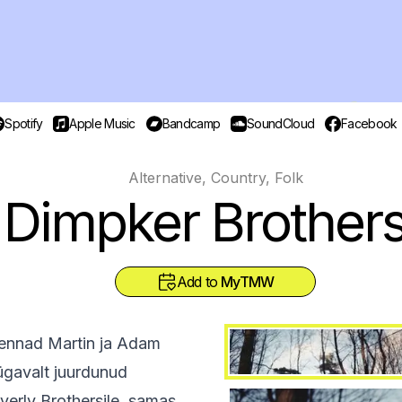
Spotify
Apple Music
Bandcamp
SoundCloud
Facebook
Alternative, Country, Folk
Dimpker Brother
Add to
MyTMW
vennad Martin ja Adam
gavalt juurdunud
verly Brothersile, samas