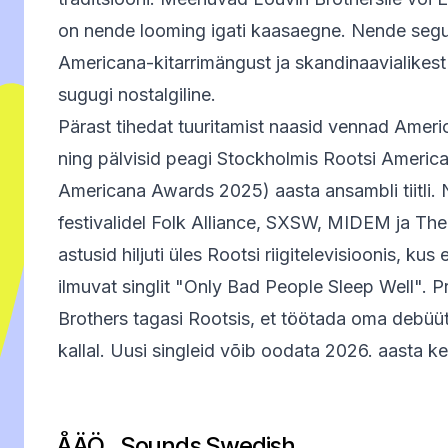
on nende looming igati kaasaegne. Nende segu 
Americana-kitarrimängust ja skandinaavialikest
sugugi nostalgiline.
Pärast tihedat tuuritamist naasid vennad Ameri
ning pälvisid peagi Stockholmis Rootsi Americ
Americana Awards 2025) aasta ansambli tiitli.
festivalidel Folk Alliance, SXSW, MIDEM ja Th
astusid hiljuti üles Rootsi riigitelevisioonis, ku
ilmuvat singlit "Only Bad People Sleep Well". 
Brothers tagasi Rootsis, et töötada oma debüüt
kallal. Uusi singleid võib oodata 2026. aasta k
ÅÄÖ...Sounds Swedish