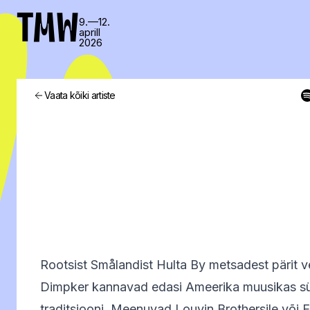
TMW
9.—12.
aprill
2026
Vaata kõiki artiste
Rootsist Smålandist Hulta By metsadest pärit 
Dimpker kannavad edasi Ameerika muusikas sü
traditsiooni. Meenuvad Louvin Brothersile või E