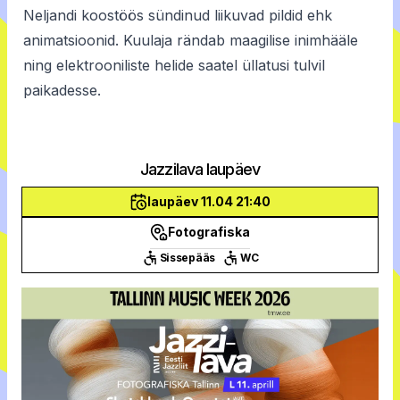
Neljandi koostöös sündinud liikuvad pildid ehk
animatsioonid. Kuulaja rändab maagilise inimhääle
ning elektrooniliste helide saatel üllatusi tulvil
paikadesse.
Jazzilava laupäev
laupäev 11.04 21:40
Fotografiska
Sissepääs
WC