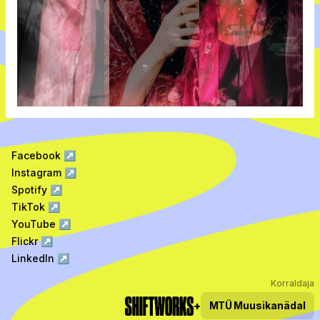
Facebook
↗
Instagram
↗
Spotify
↗
TikTok
↗
YouTube
↗
Flickr
↗
LinkedIn
↗
Korraldaja
+
MTÜ
Muusikanädal