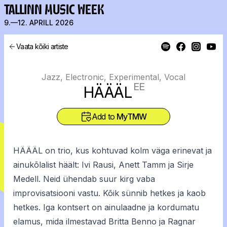
TALLINN MUSIC WEEK
9.—12. APRILL 2026
Vaata kõiki artiste
Jazz, Electronic, Experimental, Vocal
EE
HÄÄÄL
Add to
MyTMW
HÄÄÄL on trio, kus kohtuvad kolm väga erinevat ja
ainukõlalist häält: Ivi Rausi, Anett Tamm ja Sirje
Medell. Neid ühendab suur kirg vaba
improvisatsiooni vastu. Kõik sünnib hetkes ja kaob
hetkes. Iga kontsert on ainulaadne ja kordumatu
elamus, mida ilmestavad Britta Benno ja Ragnar