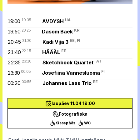
19:35
UA
19:00
AVDYSH
20:25
KR
19:50
Dasom Baek
21:20
EE, FI
20:45
Kadi Vija 3
22:15
EE
21:40
HÄÄÄL
23:10
AT
22:35
Sketchbook Quartet
00:05
FI
23:30
Josefiina Vannesluoma
00:55
EE
00:20
Johannes Laas Trio
laupäev 11.04 19:00
Fotografiska
Sissepääs
WC