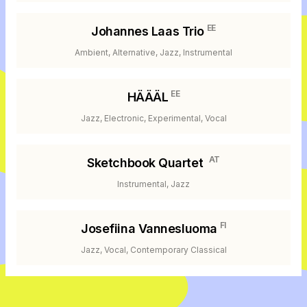
EE
Johannes Laas Trio
Ambient, Alternative, Jazz, Instrumental
EE
HÄÄÄL
Jazz, Electronic, Experimental, Vocal
AT
Sketchbook Quartet
Instrumental, Jazz
FI
Josefiina Vannesluoma
Jazz, Vocal, Contemporary Classical