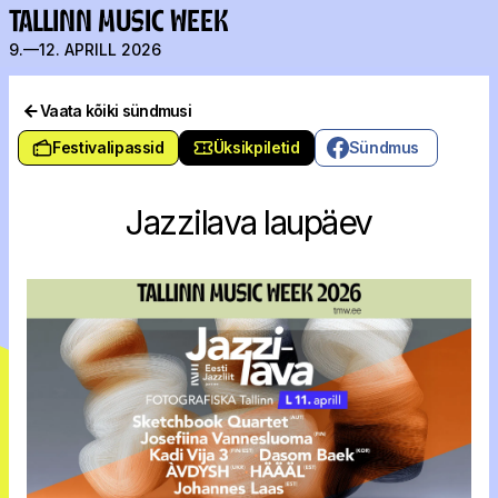
TALLINN MUSIC WEEK
9.—12. APRILL 2026
Vaata kõiki sündmusi
Festivalipassid
Üksikpiletid
Sündmus
Jazzilava laupäev