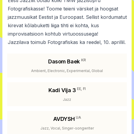
Eesti Jazzliit ootab kõiki TMW jazzisõpru
Fotografiskasse! Toome teieni värsket ja hoogsat
jazzmuusikat Eestist ja Euroopast. Sellist kordumatut
kirevat kõlabuketti liiga tihti ei kohta, kus
improvisatsioon kohtub virtuoossusega!
Jazzilava toimub Fotografiskas ka reedel, 10. aprillil.
KR
Dasom Baek
Ambient, Electronic, Experimental, Global
EE, FI
Kadi Vija 3
Jazz
UA
AVDYSH
Jazz, Vocal, Singer-songwriter