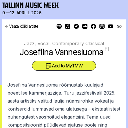
TALLINN MUSIC WEEK
9.—12. APRILL 2026
Vaata kõiki artiste
Jazz, Vocal, Contemporary Classical
FI
Josefiina Vannesluoma
Add to
MyTMW
Josefiina Vannesluoma rõõmustab kuulajaid
poeetilise kammerjazziga. Turu jazzifestivalil 2025.
aasta artistiks valitud laulja nüansirohke vokaal ja
kontserdid lummavad oma ulatusega – ekstaatilistest
puhangutest vaoshoitud elegantsini. Tema uued
kompositsioonid püüdlevad ajatuse poole ning