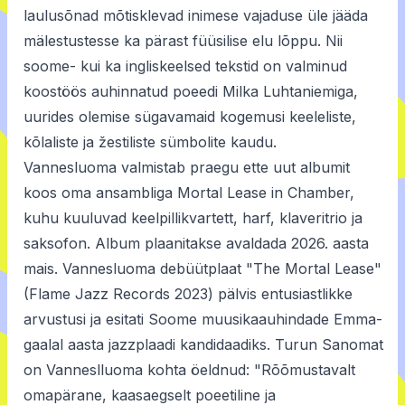
laulusõnad mõtisklevad inimese vajaduse üle jääda
mälestustesse ka pärast füüsilise elu lõppu. Nii
soome- kui ka ingliskeelsed tekstid on valminud
koostöös auhinnatud poeedi Milka Luhtaniemiga,
uurides olemise sügavamaid kogemusi keeleliste,
kõlaliste ja žestiliste sümbolite kaudu.
Vannesluoma valmistab praegu ette uut albumit
koos oma ansambliga Mortal Lease in Chamber,
kuhu kuuluvad keelpillikvartett, harf, klaveritrio ja
saksofon. Album plaanitakse avaldada 2026. aasta
mais. Vannesluoma debüütplaat "The Mortal Lease"
(Flame Jazz Records 2023) pälvis entusiastlikke
arvustusi ja esitati Soome muusikaauhindade Emma-
gaalal aasta jazzplaadi kandidaadiks. Turun Sanomat
on Vanneslluoma kohta öeldnud: "Rõõmustavalt
omapärane, kaasaegselt poeetiline ja