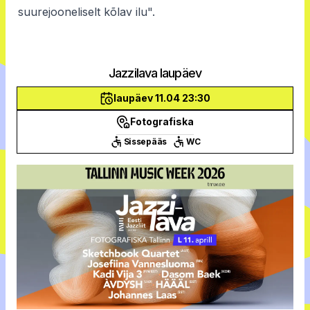
suurejooneliselt kõlav ilu".
Jazzilava laupäev
laupäev 11.04 23:30
Fotografiska
Sissepääs
WC